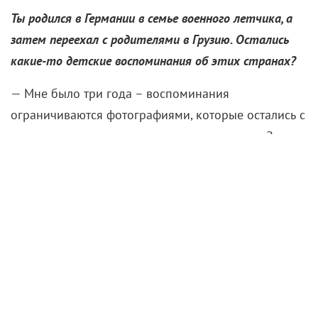
Ты родился в Германии в семье военного летчика, а
затем переехал с родителями в Грузию. Остались
какие-то детские воспоминания об этих странах?
— Мне было три года – воспоминания
ограничиваются фотографиями, которые остались с
того времени, и еле уловимыми вспышками. Зато
Грузию я помню хорошо, возраст уже был
осознанный. Мы жили в закрытом военном
городке, и это было очень легкое, беззаботное
время: зеленые грецкие орехи, после которых
пальцы остаются в йоде, кизил, шалаш из досок,
который я сам строил и красил… За такую стройку
меня из дома «выгоняли», так как с каждым днем
краски становилось больше не на шалаше, а на