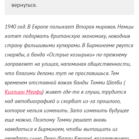
вернуться.
1940 год. В Европе полыхает Вторая мировая. Немцы
хотят подорвать британскую экономику, наводнив
страну фальшивыми купюрами. В Бирмингеме рвутся
снаряды, а банда «Острые козырьки» по-прежнему
заправляет на улицах, напоминая общественности,
что благими делами тут не прославишься. Тем
временем отставной вожак банды Томми Шелби (
Киллиан Мерфи
) живет где-то в глуши, трудится
над автобиографией и скорбит из-за прошлого,
которое нельзя изменить. Зато изменить будущее
еще можно. Поэтому Томми решает вновь
наведаться в Бирмингем, чтобы вытащить из
передряги сына Дюка (Барри Кеоган), возглавившего