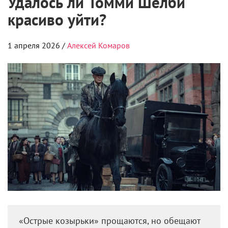
Удалось ли Томми Шелби
красиво уйти?
1 апреля 2026 /
Алексей Комаров
«Острые козырьки» прощаются, но обещают