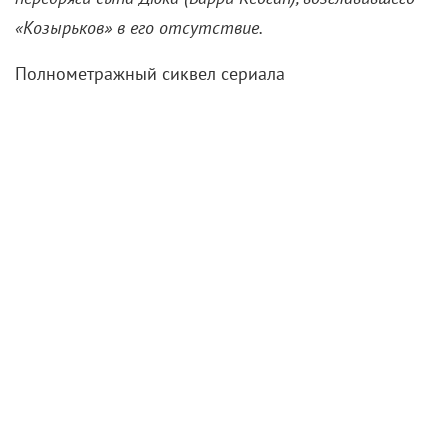
«Козырьков» в его отсутствие.
Полнометражный сиквел сериала
«Острые козырьки»
, поставивший точку в саге о
Томасе Шелби, собрал 25,3 млн просмотров на
Netflix за три дня – живое свидетельство того, что
народный интерес к проекту Стивена Найта не
иссяк. Даже фильм-концерт, воссоединивший
участников BTS после прохождения ими военной
службы, вызвал меньший ажиотаж. Завершение
оригинальных «Козырьков» и объявление о
творческом перерыве корейского бойз-бэнда
пришлись на один год – 2022-й. Но возвращение
одних выдалось более громким, чем камбэк других.
Причем шоураннер и сценарист Стивен Найт решил