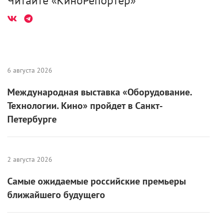
Читайте «КиноРепортер»