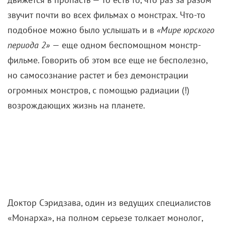
«Годзилла» (2014)
— первая часть молодой
франшизы про монстров;
«Рэмпейдж»
— огромные существа и Дуэйн «Скала»
Джонсон в одном фильме;
«Мир Юрского периода 2»
— монстр-фильм, также
поднимающий тему экологии.
Годзилла-2: Король монстров — Финальный ролик