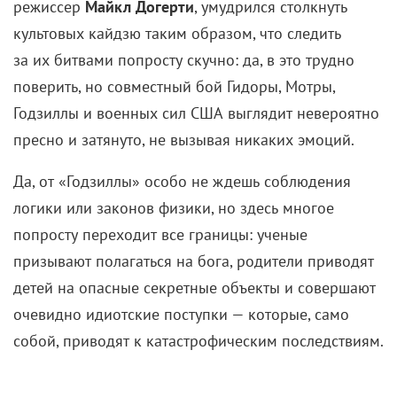
и крутым зрелищем, но тонет в драме,
самоповторах и банальностях. Да и графика
местами смотрится морально устаревшей лет
на десять, если не больше.
Зато во весь рост встает очевидное высказывание
о состоянии экологии и о том, что человечество
движется в пропасть — то есть то, что раз за разом
звучит почти во всех фильмах о монстрах. Что-то
подобное можно было услышать и в
«Мире юрского
периода 2»
— еще одном беспомощном монстр-
фильме. Говорить об этом все еще не бесполезно,
но самосознание растет и без демонстрации
огромных монстров, с помощью радиации (!)
возрождающих жизнь на планете.