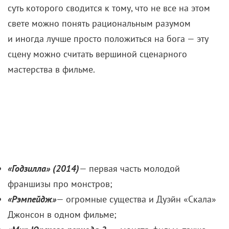
«Годзилла 2: Король монстров»
в российском прокате с 30 мая.
Если вы нашли ошибку, пожалуйста, выделите фрагмент текста и
нажмите
Ctrl+Enter
.
Вера Фармига
Годзилла 2: Король монстров
Кайл Чандлер
Кен Ватанабе
Милли Бобби Браун
Рецензия