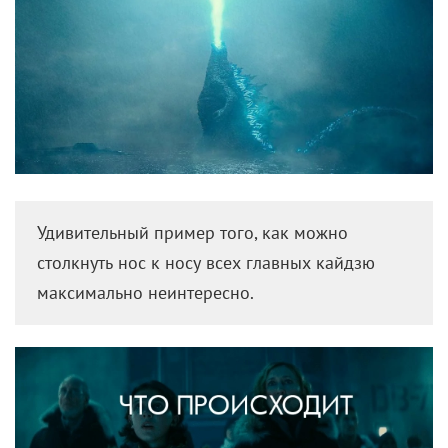
древних чудищ, но их планы срывает неизвестная
террористическая ячейка, похищающая доктора
Эмму Рассел (
Вера Фармига
), ее дочь Мэдисон
(
Милли Бобби Браун
) и последнее изобретение
ученой — диджейский пульт со встроенной
библиотекой рыков разных кайдзю. Эко-
террористы хотят пробудить монстров по всей
планете, что те восстановили баланс на Земле.
Останавливать их будут военные и бывший муж
Эмми, Марк (
Кайл Чандлер
), который ушел из семьи
после гибели сына.