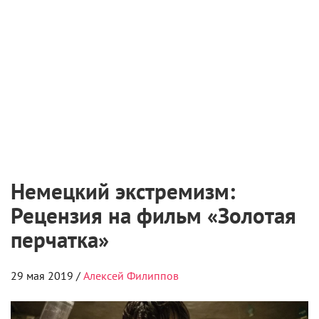
Жестокий триллер про реального маньяка и
неизбывный дух фашизма от немецкого турка
Фатиха Акина,
Пролетарий
Фриц Хонка
(похороненный под
слоями грима красавец
Йонас Дасслер
),
напоминающий маньяка из хорроров третьей руки,
без особой охоты трудится на заводе,
а в свободное время устремляется в рыгаловку
со звучным названием «Золотая перчатка». Этот
бар в 1953 году основал боксер
Герберт Нюрнберг
,
дважды становившийся чемпионом Европы в канун
Второй мировой.
На дворе 1970 год, послевоенная Германия