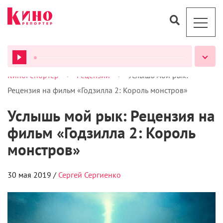
столкнуть нос к носу всех главных кайдзю
максимально неинтересно.
ВСЕ ПОДКАСТЫ
В 2014 году назад люди оказались не готовы
к пришествию монстров, и некоторые города были
стерты с лица земли даже несмотря на совместные
усилия человечества и Годзиллы. После первой
волны нападений прошло пять лет: компания
«Монарх» продолжает изучать и сдерживать