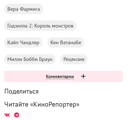
На Netflix подали в суд за утерю фильма
1 августа 2026
Марго Робби и Райан Гослинг отказываются
сниматься в сиквеле «Барби»