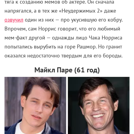
Читать также:
Другие победители Канн, которые доступны на
YouTube бесплатно
Если вы нашли ошибку, пожалуйста, выделите фрагмент текста и
нажмите
Ctrl+Enter
.
Канны
Канны онлайн 2020
Магазинные воришки
Хирокадзу Корээда
Комментарии
Поделиться