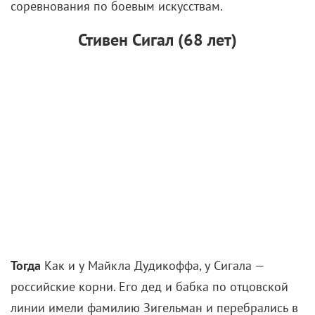
жителей захолустной деревушки, затерянной на
холме между речными берегами и нетронутой
тайгой. Действие «Сибириады» начинается
примерно в 1907 году в селе Елань, где живут два
рода: бедняки Устюжанины и зажиточные
Соломины. А дальше — революция, гражданская
война, Великая Отечественная, освоение Сибири в
1960-е и — Вечный дед, который появляется в
каждом фильме рядом с героями в ключевые
моменты их жизни. Они ненавидят и любят,
предают и спасают друг друга, рождаются и
умирают… Картина завершается мистическим
финалом, когда при сносе деревенского кладбища
воскресают мертвые — давно умершие Устюжанины
и Соломины, объединенные общей судьбой.