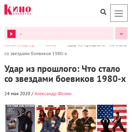
благодаря обилию пайеток, которые смотрятся
скорее сказочно, чем вычурно, особенно в
сочетании с пышной юбкой и темно-фиолетовым
оттенком. Ана, карьера которой вышла на новый
этап, радует нас и выходами — так держать!
ВСЕ ПОДКАСТЫ
Натали Портман, «Оскар», кейп и платье Dior