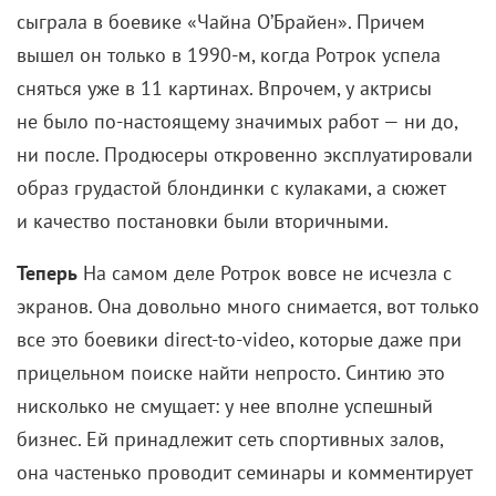
22 мая 2020 /
КиноРепортер
Четырехчасовая эпическая сага Андрея
Кончаловского о величии и непостижимости
России.
За что наградили
Гран-при жюри 1979 года.
О чем
Эпическая сага из 4 фильмов, каждый из
которых разделен на главы, посвященные одному
из героев. Картина повествует о поколенческом
конфликте двух семей — чуть ли не единственных