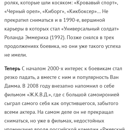
Сирша Ронан, «Оскар», платье Gucci
Вместе с Сиршей взрослеют и ее наряды. И этот уже
вполне зрелый эксперимент со сложным кроем ей
явно удался. То ли необычная баска, то ли
приятный оттенок юбки, то ли все вместе —