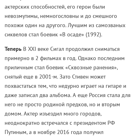
с передовыми методами съемок свежих фильмов-
катастроф «Землетрясение» и «Вздымающийся ад».
Это пригодилось для знаменитой сцены пожара на
нефтяной вышке, в котором погибает главный
герой. Вдобавок у картины абсолютно звездный по
тем временам актерский состав — Никита
Михалков, Людмила Гурченко, Виталия Соломин,
Сергей Шакуров, Владимир Самойлов, Павел
Кадочников, Елена Коренева, Михаил Кононов и
фантастический дебют Натальи Андрейченко.
Вместе с драматургом Валентином Ежовым
режиссер все дальше уходил от темы нефти,
замысел менялся на ходу и от счастливого
футуристичного финала тоже отказались. Однако
Кончаловский все равно хотел озвучить фильм