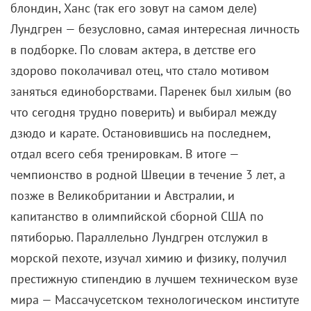
Канны онлайн: Почему
«Магазинные воришки»
рассердили премьер-
министра Японии
23 мая 2020 /
Владимир Захаров