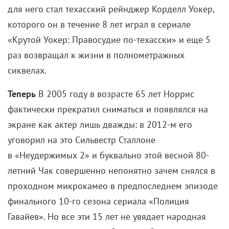
и подтверждение универсальности фильма. Кстати,
премьер-министр Японии Синдзо Абе — при нем в
стране непрерывный экономический рост, но все
больше простых людей оказывается на обочине
общества — проигнорировал триумф
национального кино. Глава государства, обычно
отмечающий все спортивные и культурные победы
сограждан, не позвонил и даже не отправил
Корээде положенную в таких случаях
поздравительную телеграмму. Для режиссера
подобная реакция, возможно, стала
дополнительной наградой.
Смотреть фильм ↓
https://youtu.be/TlC92iqFjYg