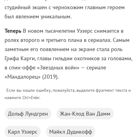
цивилизация за волосы отрывали человека от
родного дома, от земли. И оторвали, он стал
перекати-полем, ценности этой земли оказались
ему чужды и недоступны… Вот тогда он эту землю и
сжег».
Смотреть фильм ↓
Сибириада 1 и 2 серии (драма, реж. Андрей Михалков-Кончаловский, 1977 г.)