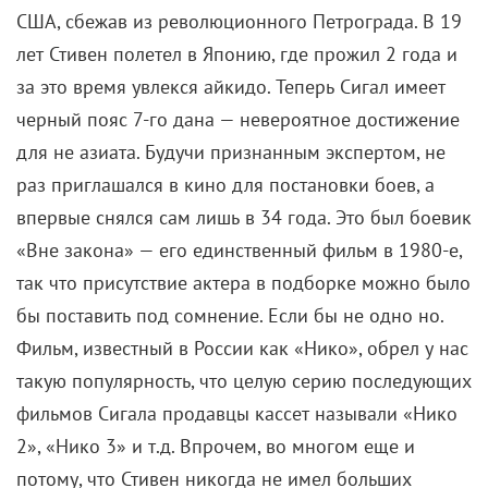
Кончаловский не скрывал, что позаимствовал идею
объединения персонажей из «8 ½» Федерико
Феллини.
Кто снял
К 1976 году Андрей Кончаловский был
автором пяти полнометражных фильмов. Два из
них — «Дядя Ваня» и «Романс о влюбленных» —
уже получали призы на международных
фестивалях. Во многом поэтому именно ему
предложили снять патриотический фильм к
очередному съезду компартии, а заодно — для
иностранных зрителей с целью прославить
нефтяников Сибири. Ресурсов для будущей ленты
не жалели — из Западной Германии привезли
новейшие камеры и пленку, а мосфильмовских
спецов отправили в Голливуд, чтобы познакомиться