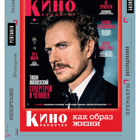
Андрей Кончаловский
Канны онлайн
Канны онлайн 2020
Сибириада
Комментарии
Поделиться
Читайте «КиноРепортер»
9 августа 2026