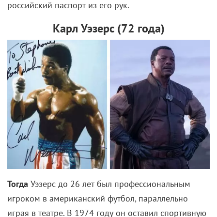
электронной музыкой, и Эдуард Артемьев,
вдохновляясь Вангелисом, сочинил саундтрек в
подобном стиле. Кончаловский мог получить и
высшую награду фестиваля – «Золотую пальмовую
ветвь». Но на нее претендовал и другой
грандиозный эпос — «Апокалипсис сегодня»
Фрэнсиса Форда Копполы.
Что получилось
Четырехчасовая сага (для показа
на фестивале фильм сократили до 3 часов) из
пропагандической агитки превратилась в
философскую притчу, в которой отразилась судьба
всей страны. Увлекшись работами ученого и
философа Александра Чижевского о связи
человеческого сознания и окружающего мира,