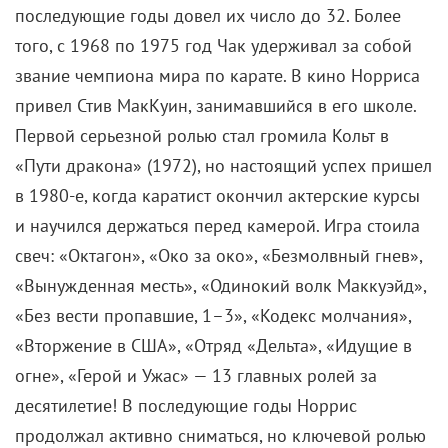
реального насилия над детьми в семьях сотрясают
Японию в последние годы, а в супермаркетах
Страны восходящего солнца, согласно
криминальной статистике воровства из магазинов,
крадут в основном еду или вещи, чтобы продать и
потратить вырученное на повседневное
существование. Но неверно было бы считать фильм
специфически японским. Реальность позднего
капитализма, выбранная Корээды фоном, актуальна
для всех развитых стран и на Востоке, и на Западе.
В ней двое работающих взрослых вынуждены
воровать, чтобы прокормить себя и детей, а
традиционные семейные обязательства становятся
источником насилия. «Золотая пальмовая ветвь» —
не только приз за художественные достижения, но