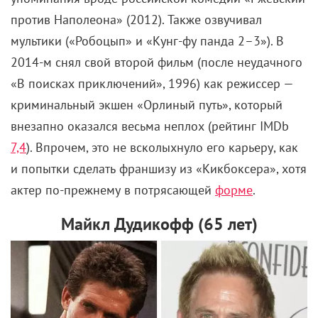
смотрится небанально и современно.
Если вы нашли ошибку, пожалуйста, выделите фрагмент текста и
нажмите
Ctrl+Enter
.
Ана де Армас
Билли Портер
Дженнифер Лопез
Зои Кравиц
Кейт Бланшетт
Кристина Асмус
Маргарет Куэлли
Марго Робби
Натали Портман
Николь Кидман