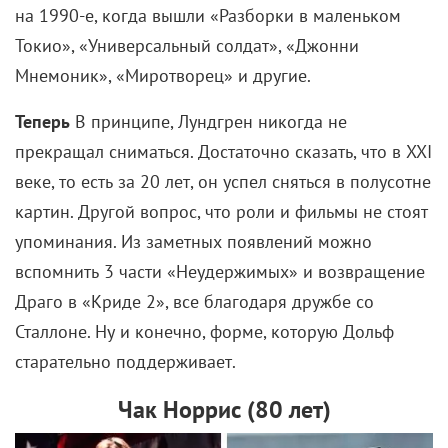
2018 году.
О чем
Семья Сибата нашла на улице девочку и
взяла ее жить к себе. Потом оказалось, что эта
семья — не семья и они часто промышляют
кражами в магазинах. Но для ребенка новые папа
с мамой, брат, сестра и бабушка стали ближе, чем
родные. У полиции другое мнение.
Кто снял
Хирокадзу Корээда долго шел к каннской
вершине и к 2018
году успел привезти на
фестиваль 6 своих фильмов. До этого ему удалось
получить только приз жюри за ленту «Сын как
отец». В 2004-м в предыдущей картине маэстро о
брошенных детях «Никто не узнает» каннскую