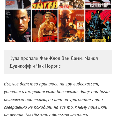
Образ Натали — политическое заявление: на кейпе
вышиты имена женщин-режиссеров, не
номинированных в этом году. Но еще и
продуманное стилистическое решение. Накидка
деликатно прикрывает полупрозрачное платье из
весенне-летней коллекции Dior. Все вместе делает
Портман похожей на героиню экранизации
готического романа.
Дженнифер Лопез, SAG Awards, платье Georges
Hobeika Couture