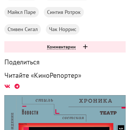
Сибириада 3 и 4 серии (драма, реж. Андрей Михалков-Кончаловский, 1977 г.)
Читать также:
Другие победители Канн, которые доступны на
YouTube бесплатно
Если вы нашли ошибку, пожалуйста, выделите фрагмент текста и
нажмите
Ctrl+Enter
.