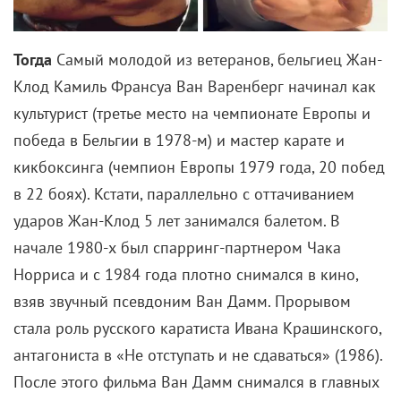
Это платье шили для Кристины в одном из
московских ателье. И индивидуальный подход
виден сразу: прекрасная посадка — главный плюс
наряда. А приспущенные плечи, красиво
подчеркнувшие ключицы, — один из трендов
сезона наград.