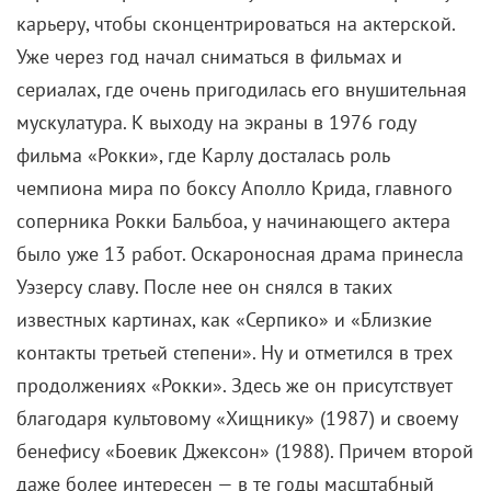
Кончаловский все больше уходил от простейшего
бытописания в своеобразный магический реализм.
Фильм получился о метафизике человеческой
жизни вообще, и даже сравнения с «Унесенными
ветром» не кажутся натянутыми. Или с «Двадцатым
веком» Бернардо Бертолуччи. Только у итальянца
мелодрама подчинена истории, а у Кончаловского
история вершится человеческими страстями. И
когда гибнет главный герой, вроде как последний
из фамилии, то тут же выясняется, что это не так. И
история продолжается… В своей книге
«Возвышающий обман» Кончаловский пишет: «В
«Сибириаде» нет плохих героев. Все хорошие. Нет
палачей и жертв. Все жертвы. В общем-то картина о
том, как история, революция, веления государства,