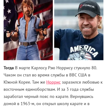
награду вручили тогда еще юному Юе Ягира
за главную роль.
Что получилось
«Магазинные воришки» — фильм
про семью, как и многие другие работы Корээды.
Он снова исследует, что может связывать человека
с человеком помимо кровных уз. Показывая
дружных и в общем любящих друг друга людей,
режиссер деконструирует этот социальный
институт. В его мире возможна семья, где участники
сами выбрали друг друга, а не мучаются всю жизнь
в ячейке общества, в которой не повезло родиться.
Это, по сути, коммуна равных, независимо от их
возраста, людей, и единственные иерархические
отношения в ней — это забота о младших.
Обстоятельства автор взял из жизни. Случаи