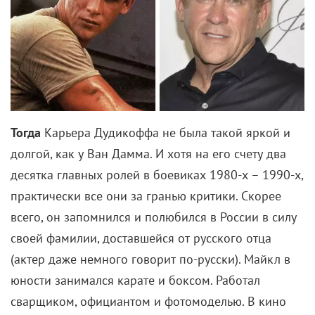
Рене Зелльвегер
Светлана Ходченкова
Сирша Ронан
Скарлет Йоханссон
Шарлиз Терон
Комментарии
Поделиться
Читайте «КиноРепортер»