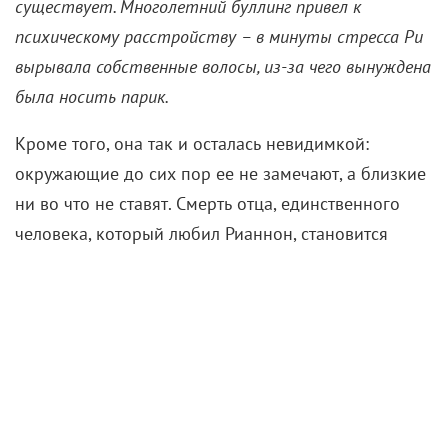
существует. Многолетний буллинг привел к
психическому расстройству – в минуты стресса Ри
вырывала собственные волосы, из-за чего вынуждена
была носить парик.
Кроме того, она так и осталась невидимкой:
окружающие до сих пор ее не замечают, а близкие
ни во что не ставят. Смерть отца, единственного
человека, который любил Рианнон, становится
отправной точкой ее новой жизни: последним его
желанием было, чтобы дочь наконец научилась
стоять за себя. Еще одним триггером становится
возвращение давней обидчицы – она заявляется
прямо на похороны, а потом сообщает, что
обязательно выкупит дом Ри, а ее саму оставит на
улице.