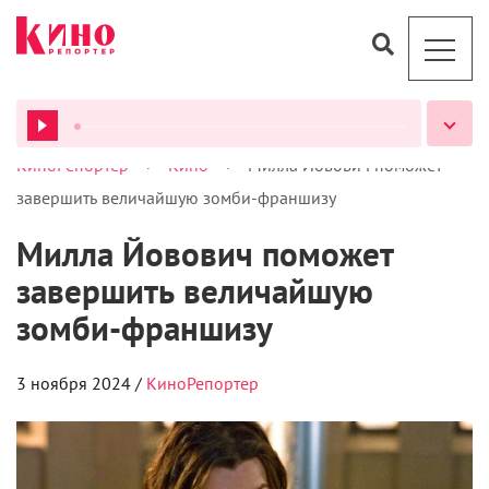
>
>
КиноРепортер
Кино
Милла Йовович поможет
ВСЕ ПОДКАСТЫ
завершить величайшую зомби-франшизу
Милла Йовович поможет
завершить величайшую
зомби-франшизу
3 ноября 2024 /
КиноРепортер