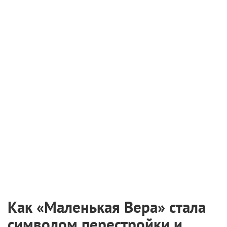
6 августа 2026
Международная выставка «Оборудование.
Технологии. Кино» пройдет в Санкт-
Петербурге
2 августа 2026
Самые ожидаемые российские премьеры
ближайшего будущего