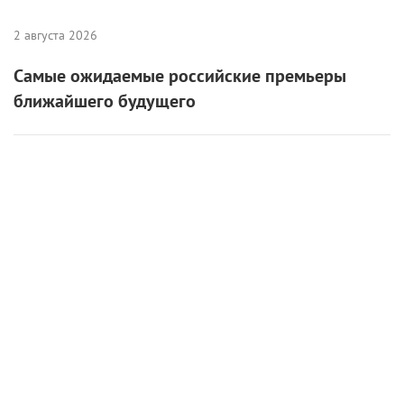
6 августа 2026
«Мастерская «12» Никиты Михалкова» и ON
Медиа запустили творческую лабораторию
для молодых режиссеров