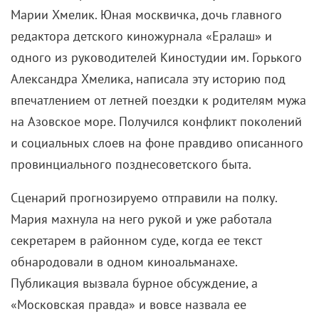
К 60-летию Натальи Негоды рассказываем об
эпохальной драме, которая определила и
опередила свое время.
«Маленькую Веру» в 1988 году посмотрели почти 55
млн зрителей. Многие рвались на нее только ради
того, чтобы увидеть на экране эротику. Из-за
одной-единственной сцены, снятой с небывалой