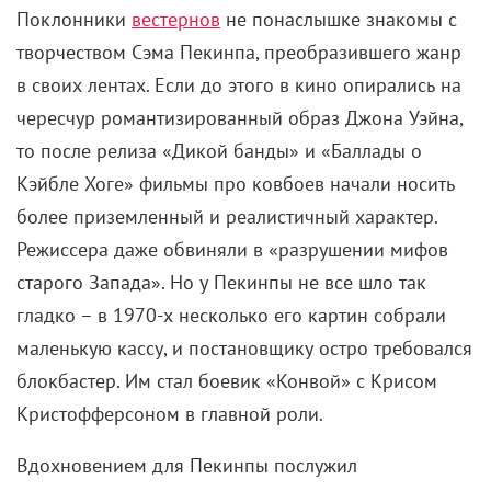
Поклонники
вестернов
не понаслышке знакомы с
творчеством Сэма Пекинпа, преобразившего жанр
в своих лентах. Если до этого в кино опирались на
чересчур романтизированный образ Джона Уэйна,
то после релиза «Дикой банды» и «Баллады о
Кэйбле Хоге» фильмы про ковбоев начали носить
более приземленный и реалистичный характер.
Режиссера даже обвиняли в «разрушении мифов
старого Запада». Но у Пекинпы не все шло так
гладко – в 1970-х несколько его картин собрали
маленькую кассу, и постановщику остро требовался
блокбастер. Им стал боевик «Конвой» с Крисом
Кристофферсоном в главной роли.
Вдохновением для Пекинпы послужил