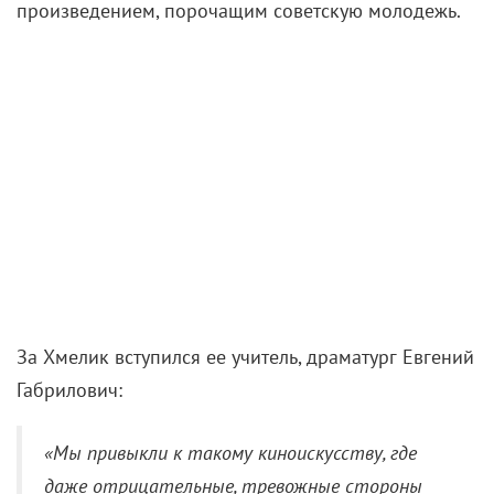
ранее откровенностью, пошел слух, что этот фильм
– чуть ли не порно. «КиноРепортер» рассказывает
историю первого перестроечного фильма, который
взбудоражил всю страну, и объясняет, почему дело
тут вовсе не в
сексе
.
Первоначальный сценарий «Маленькой Веры» был
дипломной работой 22-летней выпускницы ВГИКа
Марии Хмелик. Юная москвичка, дочь главного
редактора детского киножурнала «Ералаш» и
одного из руководителей Киностудии им. Горького
Александра Хмелика, написала эту историю под
впечатлением от летней поездки к родителям мужа
на Азовское море. Получился конфликт поколений
и социальных слоев на фоне правдиво описанного