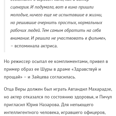
только что окончившую школу. Им кажется, что
девчонке в этой жизни ничего не надо, кроме
танцев, вина в подворотне и болтовни с
подружками о всякой ерунде. А вскоре Вера
знакомится с молодым ловеласом «из другого
мира», сыном военного Сергеем…