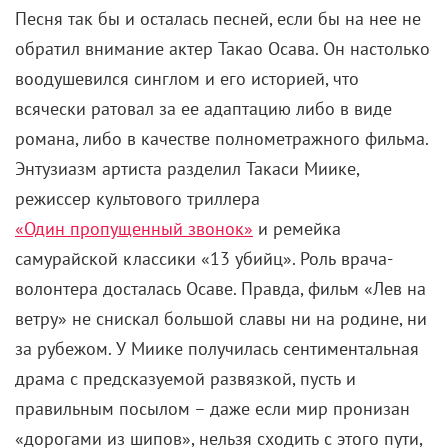
Песня так бы и осталась песней, если бы на нее не
обратил внимание актер Такао Осава. Он настолько
воодушевился синглом и его историей, что
всячески ратовал за ее адаптацию либо в виде
романа, либо в качестве полнометражного фильма.
Энтузиазм артиста разделил Такаси Миике,
режиссер культового триллера
«Один пропущенный звонок»
и ремейка
самурайской классики «13 убийц». Роль врача-
волонтера досталась Осаве. Правда, фильм «Лев на
ветру» не снискал большой славы ни на родине, ни
за рубежом. У Миике получилась сентиментальная
драма с предсказуемой развязкой, пусть и
правильным посылом – даже если мир пронизан
«дорогами из шипов», нельзя сходить с этого пути,