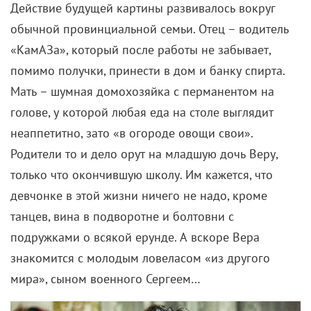
За Хмелик вступился ее учитель, драматург Евгений
Габрилович:
«Мы привыкли к такому киноискусству, где
даже отрицательные, тревожные стороны
жизни обильно политы сладким сиропом. А
какова жизнь юношества не придуманная, а
действительная? Только в последнее время
стали появляться кинопроизведения, которые
пытаются пробиться к этому
малоисследованному предмету».