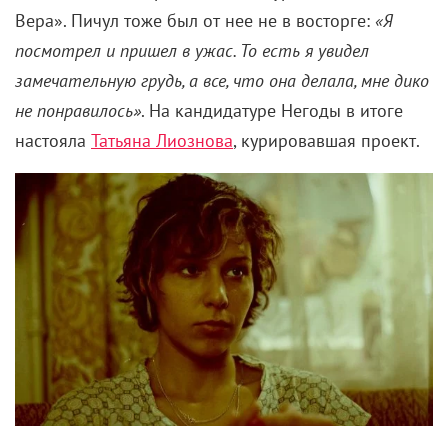
Пичул хотел, чтобы Веру сыграла Яна Поплавская.
Актриса прочитала сценарий, и роль ей очень
понравилась, но она побоялась «опорочить» образ
Красной Шапочки
. Ее опасения подтвердил и
худсовет. Тогда роль предложили Ирине
Апексимовой, которая уже была утверждена в
фильм «Башня» Виктора Трегубовича. Ирина
сомневалась, и тогда ее наставник Олег Табаков
порекомендовал выбрать драму уже известного на
тот момент режиссера. Зато его дочь Александра
Табакова сыграла подругу героини вместо Алики
Смеховой, которая предпочла к морю поехать не
на съемки, а в отпуск.