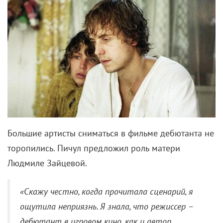
Марию попросили доработать текст, и та добавила
сюжетные линии по мотивам увиденного за время
работы в суде. И хотя это тоже был совсем не
«сироп», после этого на съемки дали добро.
Режиссером, который захотел взяться за этот
фильм, оказался супруг сценаристки, тоже
выпускник ВГИКа, Василий Пичул.
Действие будущей картины развивалось вокруг
обычной провинциальной семьи. Отец – водитель
«КамАЗа», который после работы не забывает,
помимо получки, принести в дом и банку спирта.
Мать – шумная домохозяйка с перманентом на
голове, у которой любая еда на столе выглядит
неаппетитно, зато «в огороде овощи свои».
Родители то и дело орут на младшую дочь Веру,