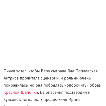
Но режиссер осыпал ее комплиментами, привел в
пример образ ее Шуры в драме «Здравствуй и
прощай» – и Зайцева согласилась.
Отца Веры должен был играть Автандил Махарадзе,
но актер отказался по состоянию здоровья, и Пичул
пригласил Юрия Назарова. Для непьющего
интеллигентного человека, игравшего офицеров,
роль Николая Семеновича стала настоящим
испытанием. А вот с молодыми актерами проблем
не было – Александр Негреба сразу согласился на
роль брата Веры, а Андрей Фомин – на роль ее
ухажера.
Что же касается Андрея Соколова, то он был рад
уже тому, что проведет лето на море: