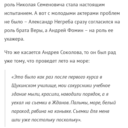
Большие артисты сниматься в фильме дебютанта не
торопились. Пичул предложил роль матери
Людмиле Зайцевой.
«Скажу честно, когда прочитала сценарий, я
ощутила неприязнь. Я знала, что режиссер –
дебютант в игровом кино, как и автор
сценария. И подумала, вот в кино пришли
молодые, ничего еще не испытавшие в жизни,
но решившие очернить простых, нормальных
рабочих людей. Тем самым обратить на себя
внимание. И решила не участвовать в фильме»,
– вспоминала актриса.