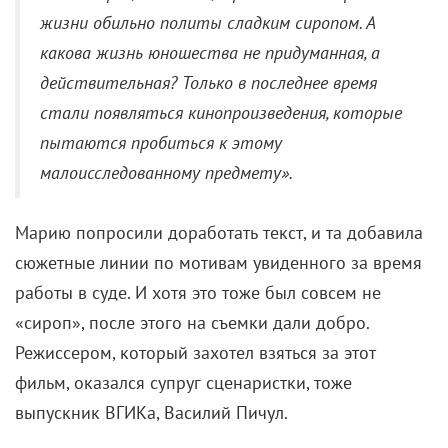
провинциального позднесоветского быта.
Сценарий прогнозируемо отправили на полку.
Мария махнула на него рукой и уже работала
секретарем в районном суде, когда ее текст
обнародовали в одном киноальманахе.
Публикация вызвала бурное обсуждение, а
«Московская правда» и вовсе назвала ее
произведением, порочащим советскую молодежь.