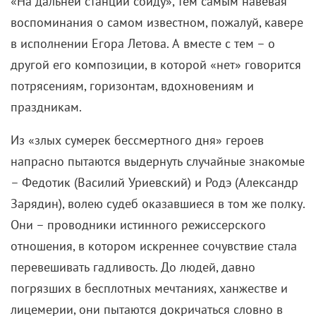
«На дальней станции сойду», тем самым навевая
воспоминания о самом известном, пожалуй, кавере
в исполнении Егора Летова. А вместе с тем – о
другой его композиции, в которой «нет» говорится
потрясениям, горизонтам, вдохновениям и
праздникам.
Из «злых сумерек бессмертного дня» героев
напрасно пытаются выдернуть случайные знакомые
– Федотик (Василий Уриевский) и Родэ (Александр
Зарядин), волею судеб оказавшиеся в том же полку.
Они – проводники истинного режиссерского
отношения, в котором искреннее сочувствие стала
перевешивать гадливость. До людей, давно
погрязших в бесплотных мечтаниях, ханжестве и
лицемерии, они пытаются докричаться словно в