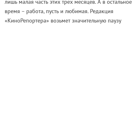
лишь малая часть этих трех месяцев. А в остальное
время – работа, пусть и любимая. Редакция
«КиноРепортера» возьмет значительную паузу
(следующий номер выйдет ближе к сентябрю), но
трудиться не прекратит. Тем более что, помимо
сайта и соцсетей, мы готовим уже третий альманах,
где вновь удивим вас собранием лучших фотосетов
и журналистских расследований.
А уж какое это во всех смыслах жаркое время для
кинематографа! Наши герои-артисты часто
признаются, что летний отдых себе позволить не
могут. Даже начинающие – такие, как гости и
лауреаты премии «Аванс», подробнейший
фотоотчет о которой стал одним из центральных
материалов номера.