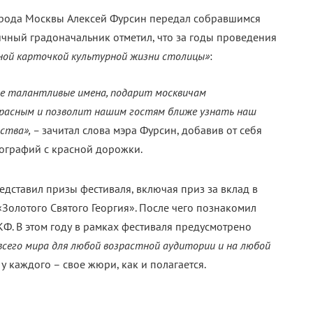
орода Москвы Алексей Фурсин передал собравшимся
ичный градоначальник отметил, что за годы проведения
ной карточкой культурной жизни столицы»
:
е талантливые имена, подарит москвичам
красным и позволит нашим гостям ближе узнать наш
сства», –
зачитал слова мэра Фурсин, добавив от себя
ографий с красной дорожки.
ставил призы фестиваля, включая приз за вклад в
Золотого Святого Георгия». После чего познакомил
. В этом году в рамках фестиваля предусмотрено
всего мира для любой возрастной аудитории и на любой
о у каждого – свое жюри, как и полагается.