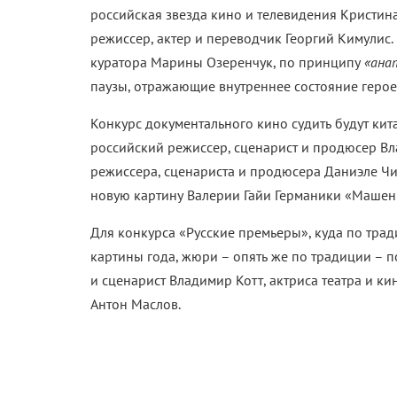
российская звезда кино и телевидения Кристина
режиссер, актер и переводчик Георгий Кимулис.
куратора Марины Озеренчук, по принципу
«ана
паузы, отражающие внутреннее состояние герое
Конкурс документального кино судить будут ки
российский режиссер, сценарист и продюсер Вл
режиссера, сценариста и продюсера Даниэле Чин
новую картину Валерии Гайи Германики «Машен
Для конкурса «Русские премьеры», куда по тр
картины года, жюри – опять же по традиции –
и сценарист Владимир Котт, актриса театра и к
Антон Маслов.