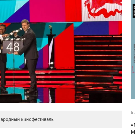
6 
народный кинофестиваль.
«
М