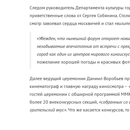
Следом руководитель Департамента культуры г
приветственные слова от Сергея Собянина. Стол
смотр завоевал сердца москвичей и стал
«визит
«Убежден, что нынешний форум откроет новы
незабываемые впечатления от встречи с пре
город как один из центров мирового киноиску
пожелание хорошей погоды и красивых фот
Далее ведущий церемонии Даниил Воробьев пред
кинематограф и главную награду киносмотра – «
гостей церемонии с обширной программой ММКФ
более 20 внеконкурсных секций,
«собранных со 
зрительский вкус»
. Что же касается конкурсов, т