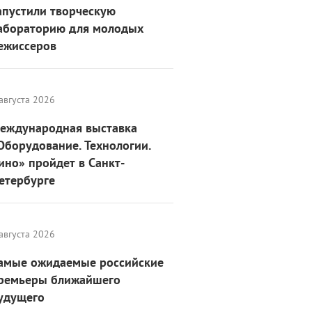
апустили творческую
абораторию для молодых
ежиссеров
августа 2026
еждународная выставка
Оборудование. Технологии.
ино» пройдет в Санкт-
етербурге
августа 2026
амые ожидаемые российские
ремьеры ближайшего
удущего