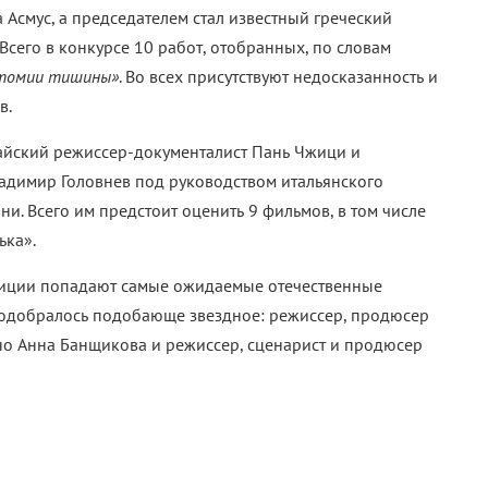
 Асмус, а председателем стал известный греческий
 Всего в конкурсе 10 работ, отобранных, по словам
томии тишины»
. Во всех присутствуют недосказанность и
в.
тайский режиссер-документалист Пань Чжици и
адимир Головнев под руководством итальянского
и. Всего им предстоит оценить 9 фильмов, в том числе
ька».
адиции попадают самые ожидаемые отечественные
 подобралось подобающе звездное: режиссер, продюсер
ино Анна Банщикова и режиссер, сценарист и продюсер