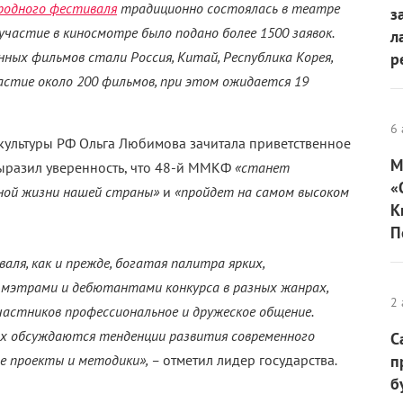
родного фестиваля
традиционно состоялась в театре
з
участие в киносмотре было подано более 1500 заявок.
л
ных фильмов стали Россия, Китай, Республика Корея,
р
астие около 200 фильмов, при этом ожидается 19
6 
культуры РФ Ольга Любимова зачитала приветственное
М
выразил уверенность, что 48-й ММКФ
«станет
«
ной жизни нашей страны»
и
«пройдет на самом высоком
К
П
ля, как и прежде, богатая палитра ярких,
 мэтрами и дебютантами конкурса в разных жанрах,
2 
 участников профессиональное и дружеское общение.
рах обсуждаются тенденции развития современного
С
е проекты и методики», –
отметил лидер государства
.
п
б