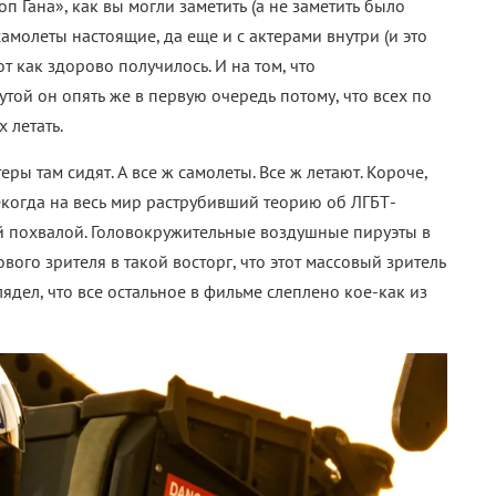
 Гана», как вы могли заметить (а не заметить было
 самолеты настоящие, да еще и с актерами внутри (и это
от как здорово получилось. И на том, что
рутой он опять же в первую очередь потому, что всех по
 летать.
теры там сидят. А все ж самолеты. Все ж летают. Короче,
екогда на весь мир раструбивший теорию об ЛГБТ-
ей похвалой. Головокружительные воздушные пируэты в
ого зрителя в такой восторг, что этот массовый зритель
лядел, что все остальное в фильме слеплено кое-как из