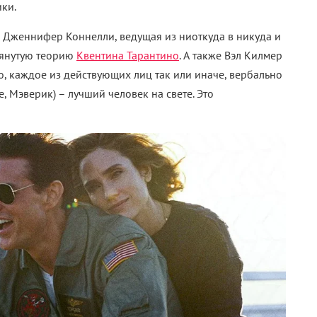
ики.
 Дженнифер Коннелли, ведущая из ниоткуда в никуда и
мянутую теорию
Квентина Тарантино
. А также Вэл Килмер
го, каждое из действующих лиц так или иначе, вербально
е, Мэверик) – лучший человек на свете. Это