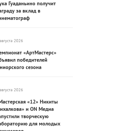
ука Гуаданьино получит
аграду за вклад в
инематограф
августа 2026
емпионат «АртМастерс»
бъявил победителей
ниорского сезона
августа 2026
Мастерская «12» Никиты
ихалкова» и ON Медиа
апустили творческую
абораторию для молодых
ежиссеров