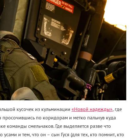
большой кусочек из кульминации
«Новой надежды»
, где
о просочившись по коридорам и метко пальнув куда
вке команды смельчаков. Где выделяется разве что
усами и тем, что он – сын Гуся (для тех, кто помнит, кто