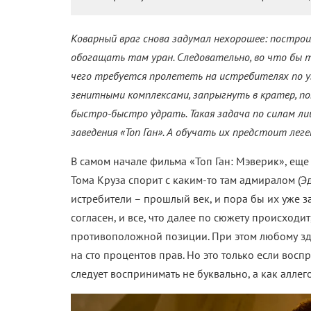
Коварный враг снова задумал нехорошее: постро
обогащать там уран. Следовательно, во что бы 
чего требуется пролететь на истребителях по у
зенитными комплексами, запрыгнуть в кратер, п
быстро-быстро удрать. Такая задача по силам л
заведения «Топ Ган». А обучать их предстоит лег
В самом начале фильма «Топ Ган: Мэверик», еще
Тома Круза спорит с каким-то там адмиралом (Э
истребители – прошлый век, и пора бы их уже з
согласен, и все, что далее по сюжету происходи
противоположной позиции. При этом любому зд
на сто процентов прав. Но это только если восп
следует воспринимать не буквально, а как аллег