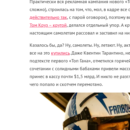
Практически вся рекламная кампания нового «Топ
сложно), строилась на том, что, мол, в кадре все
действительно так
, с парой оговорок), поэтому в
Том Круз – крутой
, делался отдельный упор. А к
настоящим самолетам рассовал и заставил на них
Казалось бы, да? Ну, самолеты. Ну, летают. Ну, ак
все на это
купились
. Даже Квентин Тарантино, н
подтексте первого «Топ Гана», отметился горяч
сочетании с солидными бабахами привели массов
принес в кассу почти $1,5 млрд. И никто не разг
чего попало и скотчем перемотано.