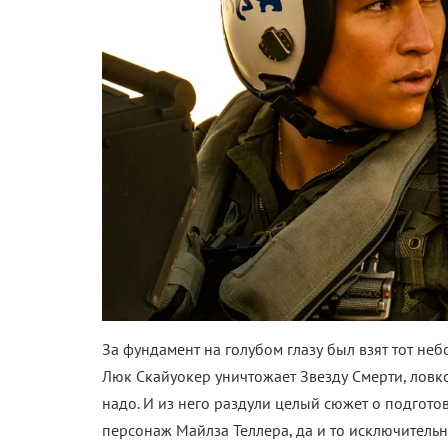
За фундамент на голубом глазу был взят тот не
Люк Скайуокер уничтожает Звезду Смерти, ловк
надо. И из него раздули целый сюжет о подгото
персонаж Майлза Теллера, да и то исключительно 