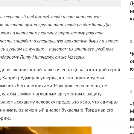
Л
н
ил секретный подземный завод и вот-вот начнет
к
то ни стало нужно срочно тот завод разбомбить. Для
зкому извилистому каньону, охраняемому ракетно-
опасть снарядом в специальную крохотную дырку и затем
8 
ишь лучшим из лучших – пилотам из элитного учебного
Ч
ендарному Питу Митчеллу, он же Мэверик.
о
ю
 до вышеописанной завязки, есть сцена, в которой герой
д Харрис). Адмирал утверждает, что пилотируемые
аменить беспилотниками. Мэверик, естественно, не
6 
т, как бы служит наглядным аргументом в защиту
равомыслящему человеку предельно ясно, что адмирал
«
ринимать означенный диалог буквально. Тогда как его
М
орию.
з
л
р