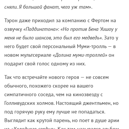
Тэрон даже приходил за компанию с Фертом на
озвучку
«Паддингтона»
:
«Но против Бена Уишоу у
меня не было шансов, это был его медведь»
. Зато у
него будет свой персональный Муми-тролль — в
новом мультсериале
«Долина муми-троллей»
он
подарит свой голос одному из них.
Так что встречайте нового героя — не совсем
обычного, похожего скорее на вашего
симпатичного соседа, чем на кинозвезду с
Голливудских холмов. Настоящий джентльмен, но
под горячую руку ему лучше не попадаться.
Выглядит как крутой парень, но поет в душе арии
из
«Холодного сердца»
. Как там назывался альбом
Дэвида Боуи
— Soft in The Middle? «Мягкий внутри»