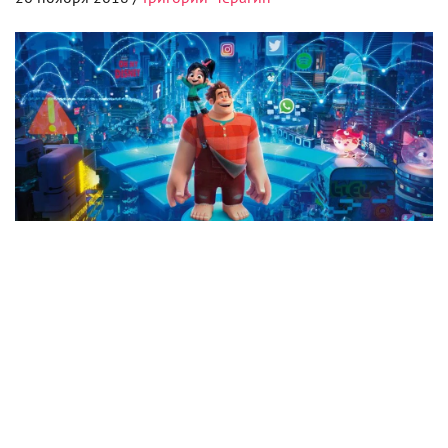
Два проекта Walt Disney возглавили
отечественный прокат.
Очередной прокатный уикэнд запомнился схваткой
двух продуктов студии Walt Disney — мультфильма
«
Ральф против интернета
» и сиквелом