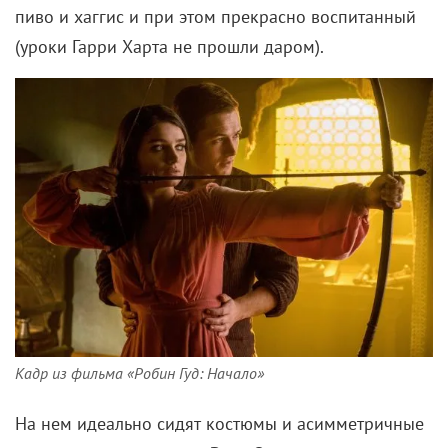
(уроки Гарри Харта не прошли даром).
Кадр из фильма «Робин Гуд: Начало»
На нем идеально сидят костюмы и асимметричные
кожаные пальто в стиле
Рика Оуэнса
— новый