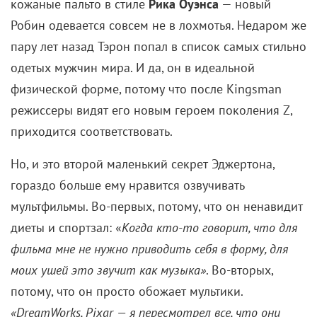
Робин одевается совсем не в лохмотья. Недаром же
пару лет назад Тэрон попал в список самых стильно
одетых мужчин мира. И да, он в идеальной
физической форме, потому что после Kingsman
режиссеры видят его новым героем поколения Z,
приходится соответствовать.
Но, и это второй маленький секрет Эджертона,
гораздо больше ему нравится озвучивать
мультфильмы. Во-первых, потому, что он ненавидит
диеты и спортзал: «
Когда кто-то говорит, что для
фильма мне не нужно приводить себя в форму, для
моих ушей это звучит как музыка»
. Во-вторых,
потому, что он просто обожает мультики.
«Dream
W
orks, Pixar
— я пересмотрел все, что они
сняли. Я большой фанат, чего уж там
».