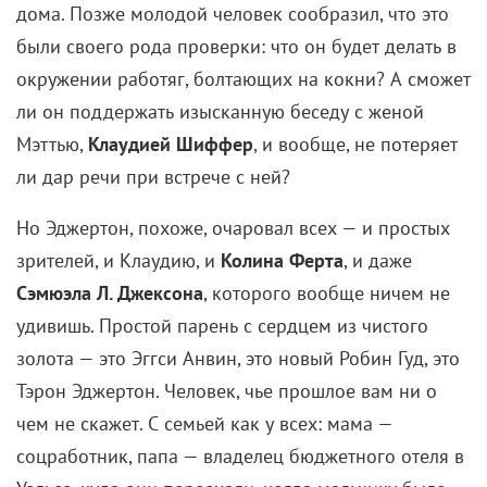
были своего рода проверки: что он будет делать в
окружении работяг, болтающих на кокни? А сможет
ли он поддержать изысканную беседу с женой
Мэттью,
Клаудией Шиффер
, и вообще, не потеряет
ли дар речи при встрече с ней?
Но Эджертон, похоже, очаровал всех — и простых
зрителей, и Клаудию, и
Колина Ферта
, и даже
Сэмюэла Л. Джексона
, которого вообще ничем не
удивишь. Простой парень с сердцем из чистого
золота — это Эггси Анвин, это новый Робин Гуд, это
Тэрон Эджертон. Человек, чье прошлое вам ни о
чем не скажет. С семьей как у всех: мама —
соцработник, папа — владелец бюджетного отеля в
Уэльсе, куда они переехали, когда мальчику было
12.