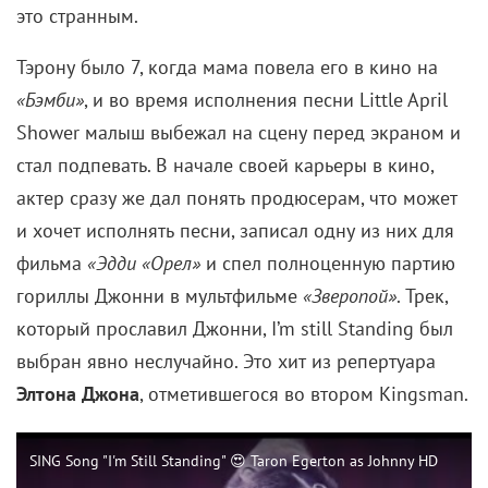
Тэрону было 7, когда мама повела его в кино на
«Бэмби»
, и во время исполнения песни Little April
Shower малыш выбежал на сцену перед экраном и
стал подпевать. В начале своей карьеры в кино,
актер сразу же дал понять продюсерам, что может
и хочет исполнять песни, записал одну из них для
фильма
«Эдди «Орел»
и спел полноценную партию
гориллы Джонни в мультфильме
«Зверопой»
. Трек,
который прославил Джонни, I’m still Standing был
выбран явно неслучайно. Это хит из репертуара
Элтона Джона
, отметившегося во втором Kingsman.
SING Song "I'm Still Standing" 😍 Taron Egerton as Johnny HD