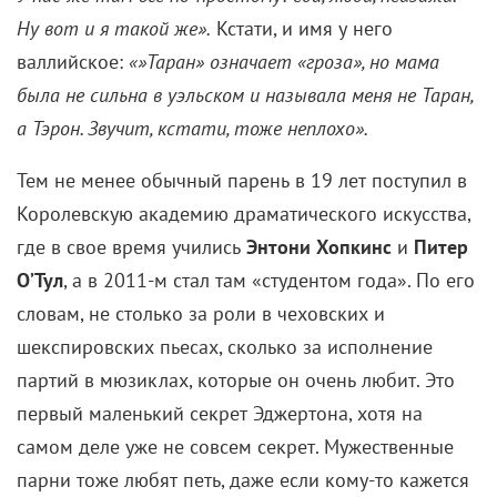
валлийское:
«»Таран» означает «гроза»
, но мама
была не сильна в уэльском и называла меня не Таран,
а Тэрон. Звучит, кстати, тоже неплохо».
Тем не менее обычный парень в 19 лет поступил в
Королевскую академию драматического искусства,
где в свое время учились
Энтони Хопкинс
и
Питер
О’Тул
, а в 2011-м стал там «студентом года». По его
словам, не столько за роли в чеховских и
шекспировских пьесах, сколько за исполнение
партий в мюзиклах, которые он очень любит. Это
первый маленький секрет Эджертона, хотя на
самом деле уже не совсем секрет. Мужественные
парни тоже любят петь, даже если кому-то кажется
это странным.