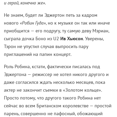
Не знаем, будет ли Эджертон петь за кадром
нового
«Робин Гуда»
, но к музыке он так или иначе
приобщится — его подругу, ту самую деву Мэриан,
сыграла дочка Боно из U2
Ив Хьюсон
. Уверены,
Тэрон не упустил случая выпросить пару
приглашений на папин концерт.
Роль Робина, кстати, фактически писалась под
Эджертона — режиссер не хотел никого другого и
даже согласился ждать несколько месяцев, пока
актер не закончит съемки в «Золотом кольце».
Просто потому, что другого такого Робина нет
сейчас во всем Британском королевстве — простой
парень, совершенно не пафосный, обожающий
пиво и хаггис и при этом прекрасно воспитанный