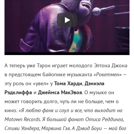
А теперь уже Тэрон играет молодого Элтона Джона
в предстоящем байопике музыканта
«Рокетмен»
—
эту роль он «увел» у
Тома Харди
,
Дэниэла
Рэдклиффа
и
Джеймса МакЭвоя
. О музыке он
может говорить долго, чуть ли не больше, чем о
кино.
«Я люблю фанк и соул и все, что выходит на
Motown Records. Я большой фанат Отиса Реддинга,
Стиви Уандера, Марвина Гэя. А Дэвид Боуи
— мой бог
и герой, конечно же».