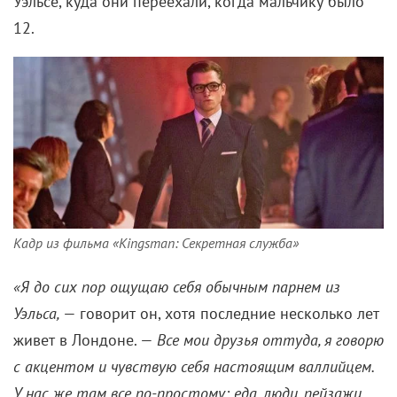
Кадр из фильма «Kingsman: Секретная служба»
«Я до сих пор ощущаю себя обычным парнем
из
Уэльса,
— говорит он, хотя последние несколько лет
живет в Лондоне. —
Все мои друзья
оттуда, я говорю
с акцентом и чувствую себя настоящим валлийцем.
У нас же там все по-простому: еда, люди, пейзажи.
Ну вот и я такой же».
Кстати, и имя у него