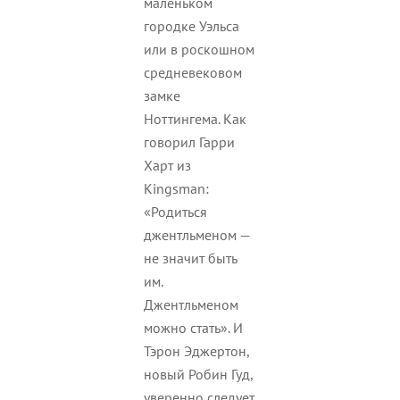
маленьком
городке Уэльса
или в роскошном
средневековом
замке
Ноттингема. Как
говорил Гарри
Харт из
Kingsman:
«Родиться
джентльменом —
не значит быть
им.
Джентльменом
можно стать». И
Тэрон Эджертон,
новый Робин Гуд,
уверенно следует