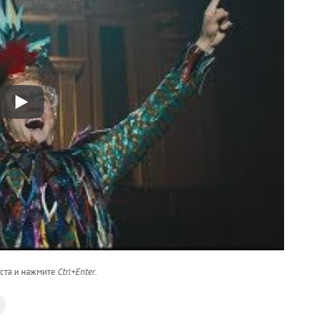
кста и нажмите
Ctrl+Enter
.