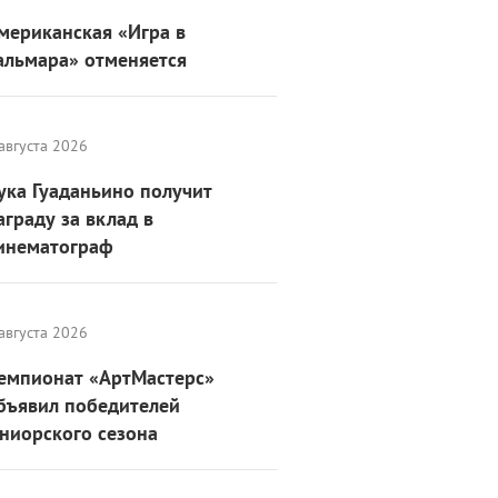
мериканская «Игра в
альмара» отменяется
августа 2026
ука Гуаданьино получит
аграду за вклад в
инематограф
августа 2026
емпионат «АртМастерс»
бъявил победителей
ниорского сезона