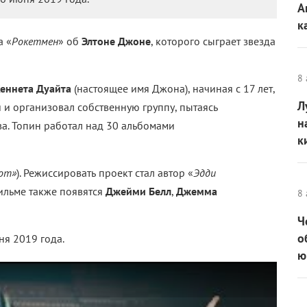
А
к
а «
Рокетмен
» об
Элтоне Джоне
, которого сыграет звезда
8 
еннета Дуайта
(настоящее имя Джона), начиная c 17 лет,
Л
и организовал собственную группу, пытаясь
н
а. Топин работал над 30 альбомами
к
иот»
). Режиссировать проект стал автор «
Эдди
фильме также появятся
Джейми Белл
,
Джемма
8 
Ч
о
я 2019 года.
ю