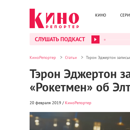
КИНО
СЕР
СЛУШАТЬ ПОДКАСТ
>
>
КиноРепортер
Статьи
Тэрон Эджертон записы
Тэрон Эджертон з
«Рокетмен» об Эл
20 февраля 2019 /
КиноРепортер