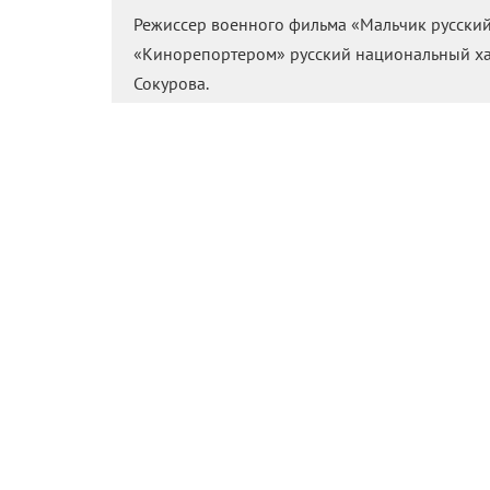
Режиссер военного фильма «Мальчик русский»
«Кинорепортером» русский национальный ха
Сокурова.
В параллельной программе Берлинского кинофес
фильма
Александра Золотухина
«Мальчик русский
мастерской
Александра Сокурова
в Кабардино-Ба
яркие дебютанты последних лет:
Кантемир Бала
Битоков
(«Глубокие реки»).
«Мальчик русский» рассказывает о деревенском 
на Первую мировую войну. Уже в первом же бою м
возвращаться домой, герой уговаривает старших 
оператора гигантского акустического локатора,
историю Золотухин разбавляет документальными
«Таврический», который готовится исполнять Ра