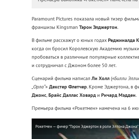
Paramount Pictures показала новый тизер фильм
франшизы Kingsman
Тэрон Элджертон
.
В фильме расскажут о юных годах
Реджиналда К
когда он бросил Королевскую Академию музыки 
пробоваться в различные популярные коллектив
и сотрудничал с Джоном более 50 лет.
Сценарий фильма написал
Ли Холл
(
«Билли Элл
„Орла“
»
Декстер Флетчер
. Кроме Эджертона, в 
Джонс
,
Брайс Даллас Ховард
и
Ричард Мэдден
.
Премьера фильма «Рокетмен» намечена на 6 июн
Рокетмен — фичер "Тэрон Эджертон в роли Элтона Джона"