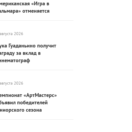
мериканская «Игра в
альмара» отменяется
августа 2026
ука Гуаданьино получит
аграду за вклад в
инематограф
августа 2026
емпионат «АртМастерс»
бъявил победителей
ниорского сезона