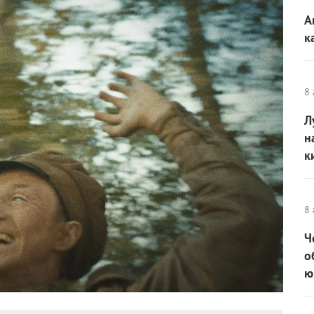
А
к
8 
Л
н
к
8 
Ч
о
ю