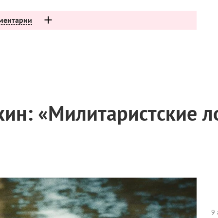
ментарии
ин: «Милитаристские ло
9 