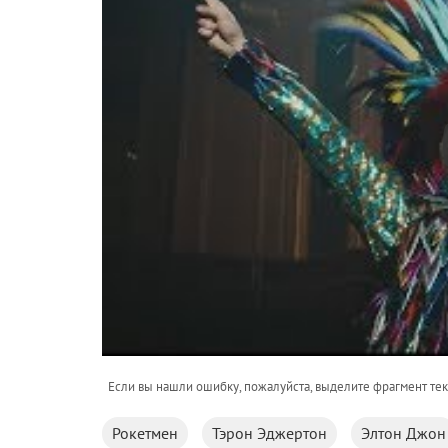
Если вы нашли ошибку, пожалуйста, выделите фрагмент те
Рокетмен
Тэрон Эджертон
Элтон Джон