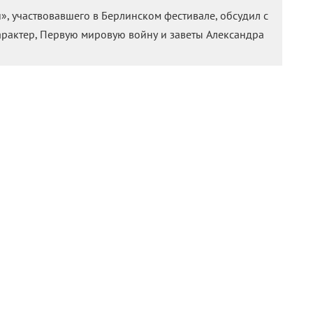
, участвовавшего в Берлинском фестивале, обсудил с
рактер, Первую мировую войну и заветы Александра
тиваля «Форум» прошла премьера дебютного
». Режиссер — выпускник творческой
лкарском университете, которую также закончили другие
гов
(«Теснота»),
Кира Коваленко
(«Софичка») и
Владимир
простаке Алеше, который отправляется добровольцем
альчишка попадает под газовую атаку и слепнет. Не желая
по званию оставить его в качестве «слухача» —
 который помогает засечь вражеские аэропланы. Военную
 кадрами репетиций современного питерского оркестра
хманинова, проводя параллели между солдатами прошлого