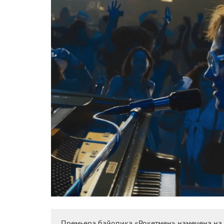
Премьера байопика «Рокетмен» намечена на 