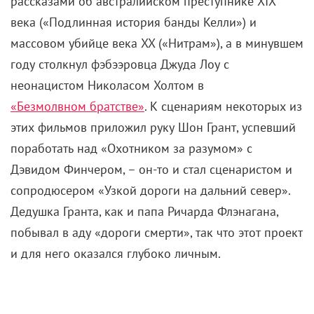
рассказами об австралийском преступнике XIX
века («Подлинная история банды Келли») и
массовом убийце века XX («Нитрам»), а в минувшем
году столкнул фэбээровца Джуда Лоу с
неонацистом Николасом Холтом в
«Безмолвном братстве»
. К сценариям некоторых из
этих фильмов приложил руку Шон Грант, успевший
поработать над «Охотником за разумом» с
Дэвидом Финчером, – он-то и стал сценаристом и
сопродюсером «Узкой дороги на дальний север».
Дедушка Гранта, как и папа Ричарда Флэнагана,
побывал в аду «дороги смерти», так что этот проект
и для него оказался глубоко личным.