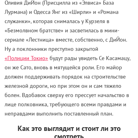
Оливия ДиЙон (Присцилла из «Элвиса» База
Лурмана) и Одесса Янг из «Ширли» и «Романа
служанки», которая снималась у Курзеля в
«Безмолвном братстве» и засветилась в мини-
сериале «Лестница» вместе, собственно, с ДиЙон.
Ну а поклонники преступно закрытой
«Полиции Токио»
будут рады увидеть Се Касамацу,
он же Сато, вновь в мятущейся роли. Его майор
должен поддерживать порядок на строительстве
железной дороги, но при этом он и сам тяжело
болен. Вдобавок сверху его прессует начальство в
лице полковника, требующего всеми правдами и
неправдами выполнить поставленный план.
Как это выглядит и стоит ли это
смотреть