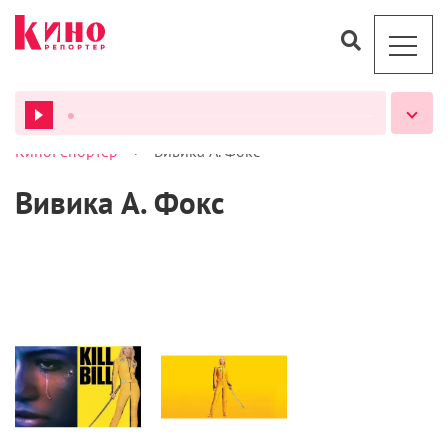
>
КиноРепортер
Вивика А. Фокс
ВСЕ ПОДКАСТЫ
Вивика А. Фокс
Кино
Статьи