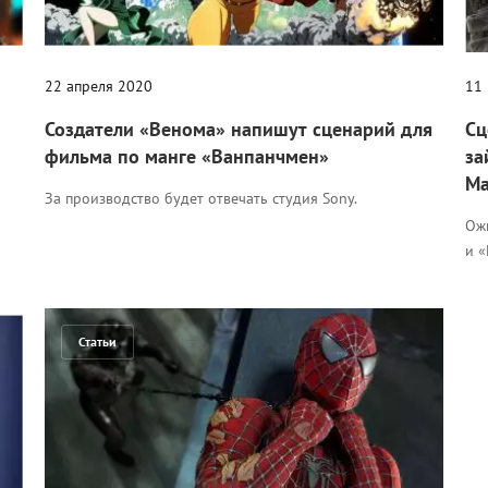
22 апреля 2020
11
Создатели «Венома» напишут сценарий для
Сц
фильма по манге «Ванпанчмен»
за
Ma
За производство будет отвечать студия Sony.
Ожи
и 
Статьи