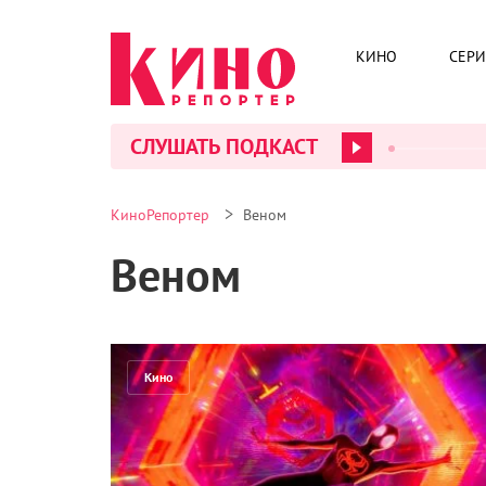
КИНО
СЕР
СЛУШАТЬ ПОДКАСТ
>
КиноРепортер
Веном
Веном
Кино