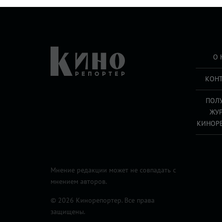
О 
КОН
ПОЛ
ЖУ
КИНОР
Мнение редакции может не совпадать с
мнением авторов.
© 2026 Кинорепортер. Все права
защищены.