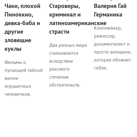
Чаки, плохой
Староверы,
Валерия Гай
Пиноккио,
криминал и
Германика
девка-баба и
латиноамериканские
Клипмейкер,
другие
страсти
режиссер,
зловещие
документалист и
Два разных мира
куклы
просто женщина,
сталкиваются
которая обожает
вследствие
Фильмы о
собак.
рокового
пугающей тайной
стечения
жизни
обстоятельств.
игрушечных
человечков.
Статьи
Новости
Интервью