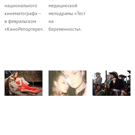
национального
медицинской
кинематографа –
мелодрамы «Тест
в февральском
на
«КиноРепортере».
беременность».
Новости
Статьи
Новости
3 августа 2021
26 июля 2021
15 декабря 2020