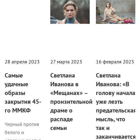
28 апреля 2023
27 марта 2023
16 февраля 2023
Самые
Светлана
Светлана
удачные
Иванова в
Иванова: «В
образы
«Мещанах» –
голову начала
закрытия 45-
пронзительной
уже лезть
го ММКФ
драме о
предательская
распаде
мысль, что
Черный против
семьи
так и
белого и
заканчивается