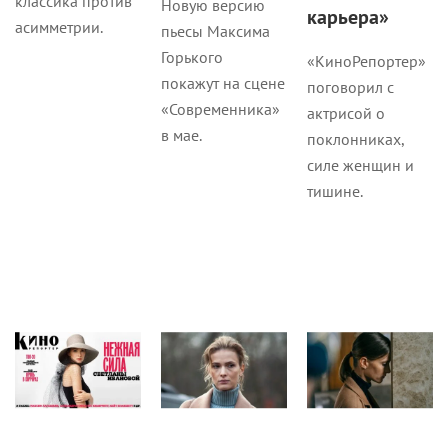
классика против
Новую версию
карьера»
асимметрии.
пьесы Максима
Горького
«КиноРепортер»
покажут на сцене
поговорил с
«Современника»
актрисой о
в мае.
поклонниках,
силе женщин и
тишине.
Журнал
Сериалы
Сериалы