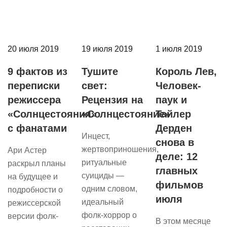
20 июля 2019
19 июля 2019
1 июля 2019
9 фактов из
Тушите
Король Лев,
переписки
свет:
Человек-
режиссера
Рецензия на
паук и
«Солнцестояния»
«Солнцестояние»
Тайлер
с фанатами
Дерден
Инцест,
снова в
жертвоприношения,
Ари Астер
деле: 12
ритуальные
раскрыл планы
главных
суициды —
на будущее и
фильмов
одним словом,
подробности о
июля
идеальный
режиссерской
фолк-хоррор о
версии фолк-
В этом месяце