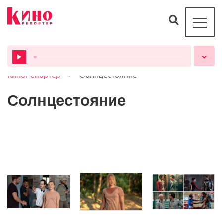
>
КиноРепортер
Солнцестояние
ВСЕ ПОДКАСТЫ
Солнцестояние
Статьи
Рецензии
Статьи