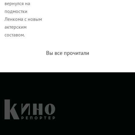
вернулся на
подмостки
Ленкома с новым
актерским
составом.
Вы все прочитали