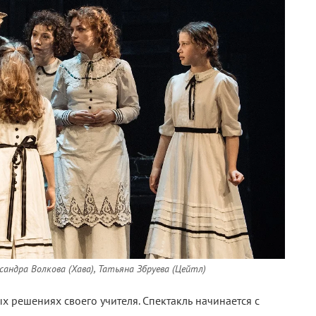
сандра Волкова (Хава), Татьяна Збруева (Цейтл)
х решениях своего учителя. Спектакль начинается с