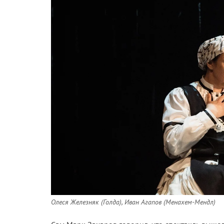
Олеся Железняк (Голда), Иван Агапов (Менахем-Мендл)