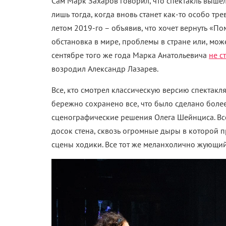
Сам Марк Захаров говорил, что спектакль вышел 
лишь тогда, когда вновь станет как-то особо тр
летом 2019-го – объявив, что хочет вернуть «По
обстановка в мире, проблемы в стране или, може
сентябре того же года Марка Анатольевича
не с
возродил Александр Лазарев.
Все, кто смотрел классическую версию спектакл
бережно сохранено все, что было сделано более
сценографические решения Олега Шейнциса. Все
досок стена, сквозь огромные дыры в которой пр
сцены ходики. Все тот же меланхолично жующий