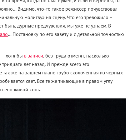
в то время, когда он был нужен, и если и вернется, то
евожно… Видимо, что-то такое режиссер почувствовал
минальную молитву» на сцену. Что его тревожило –
т быть, дурные предчувствия, мы уже не узнаем. В
тало
… Постановку по его завету и с детальной точностью
я – хотя бы
в записи
, без труда отметят, насколько
 тридцати лет назад. И прежде всего это
 так же на заднем плане грубо сколоченная из черных
обивается свет. Все те же тикающие в правом углу
 сено живой конь.