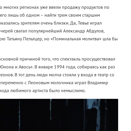
во многих регионах уже ввели продажу продуктов по
его лишь об одном – найти трем своим старшим
оказались зрителям очень близки. Да, Тевье играл
очерей сватал популярнейший Александр Абдулов,
юю Татьяну Пельтцер, но «Поминальная молитва» шла бы
основной причиной того, что спектакль просуществовал
«Юнона и Авось». В январе 1994 года, собираясь как раз
еонов. В тот день люди молча стояли у входа в театр со
я попеременно с Леоновым молочника играл Владимир
ухода любимого артиста было немыслимо.