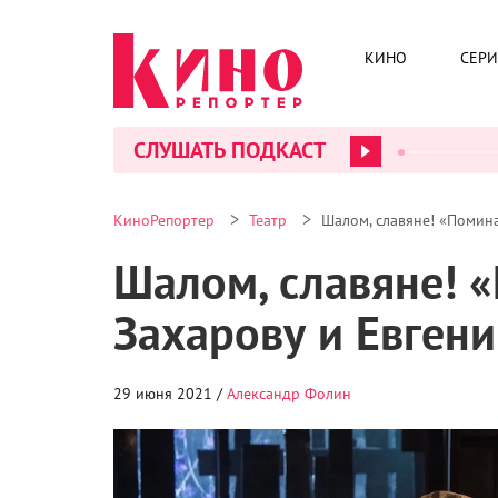
КИНО
СЕР
СЛУШАТЬ ПОДКАСТ
>
>
КиноРепортер
Театр
Шалом, славяне! «Помин
Шалом, славяне! 
Захарову и Евген
29 июня 2021 /
Александр Фолин