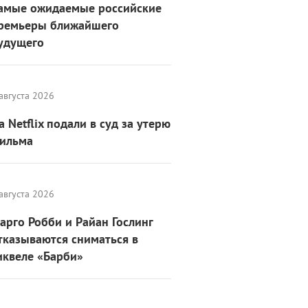
амые ожидаемые российские
ремьеры ближайшего
удущего
августа 2026
а Netflix подали в суд за утерю
ильма
августа 2026
арго Робби и Райан Гослинг
тказываются сниматься в
иквеле «Барби»