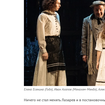
Елена Есенина (Годл), Иван Агапов (
Менахем-Мендл), Алек
Ничего не стал менять Лазарев и в постановочны