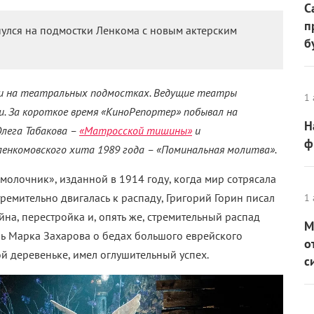
С
п
улся на подмостки Ленкома с новым актерским
б
о и на театральных подмостках. Ведущие театры
1 
и. За короткое время
«КиноРепортер» побывал на
Н
Олега Табакова –
«Матросской тишины»
и
ф
 ленкомовского хита 1989 года – «Поминальная молитва».
молочник», изданной в 1914 году, когда мир сотрясала
ремительно двигалась к распаду, Григорий Горин писал
1 
йна, перестройка и, опять же, стремительный распад
М
ь Марка Захарова о бедах большого еврейского
о
й деревеньке, имел оглушительный успех.
с