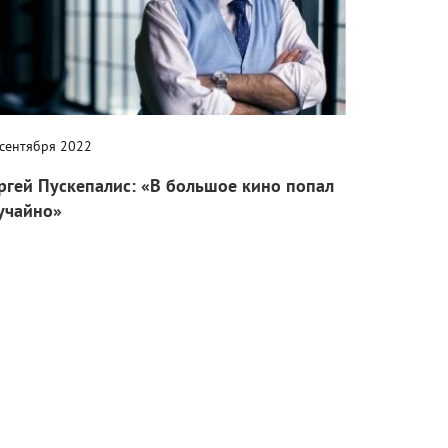
 сентября 2022
ргей Пускепалис: «В большое кино попал
учайно»
одня погиб актер и режиссер Сергей Пускепалис.
иноРепортер» решил вспомнить последнее интервью с
ером о главном – в жизни и профессии.
Новости