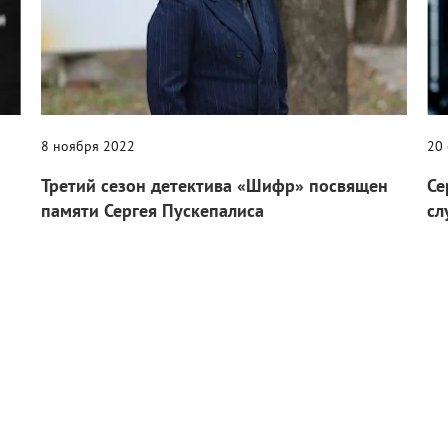
8 ноября 2022
20
Третий сезон детектива «Шифр» посвящен
Се
памяти Сергея Пускепалиса
сл
Замечательный актер трагически погиб 20 сентября 2022
Сег
года.
«К
акт
Новости