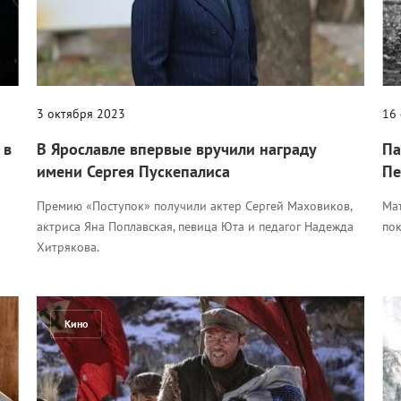
3 октября 2023
16
 в
В Ярославле впервые вручили награду
Па
имени Сергея Пускепалиса
Пе
Премию «Поступок» получили актер Сергей Маховиков,
Мат
актриса Яна Поплавская, певица Юта и педагог Надежда
по
Хитрякова.
Кино