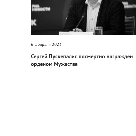
6 февраля 2023
Сергей Пускепалис посмертно награжден
орденом Мужества
Заслуженный артист РФ погиб в ДТП в сентябре
прошлого года.
Кино