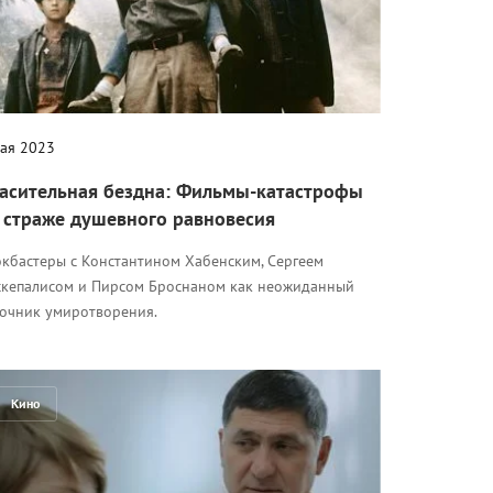
мая 2023
асительная бездна: Фильмы-катастрофы
 страже душевного равновесия
окбастеры с Константином Хабенским, Сергеем
скепалисом и Пирсом Броснаном как неожиданный
точник умиротворения.
Кино