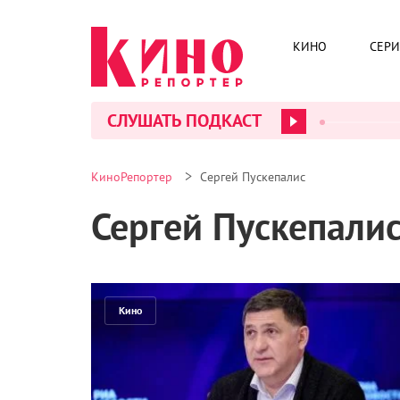
КИНО
СЕР
СЛУШАТЬ ПОДКАСТ
>
КиноРепортер
Сергей Пускепалис
Сергей Пускепали
Кино