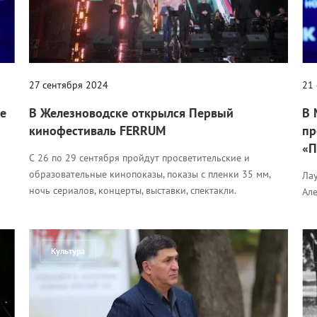
27 сентября 2024
21
ье
В Железноводске открылся Первый
В 
кинофестиваль FERRUM
пр
«П
С 26 по 29 сентября пройдут просветительские и
образовательные кинопоказы, показы с пленки 35 мм,
Лау
ночь сериалов, концерты, выставки, спектакли.
Ал
Культура