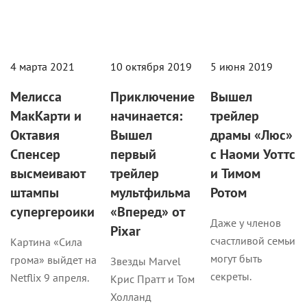
4 марта 2021
10 октября 2019
5 июня 2019
Мелисса
Приключение
Вышел
МакКарти и
начинается:
трейлер
Октавия
Вышел
драмы «Люс»
Спенсер
первый
с Наоми Уоттс
высмеивают
трейлер
и Тимом
штампы
мультфильма
Ротом
супергероики
«Вперед» от
Даже у членов
Pixar
счастливой семьи
Картина «Сила
могут быть
грома» выйдет на
Звезды Marvel
секреты.
Netflix 9 апреля.
Крис Пратт и Том
Холланд