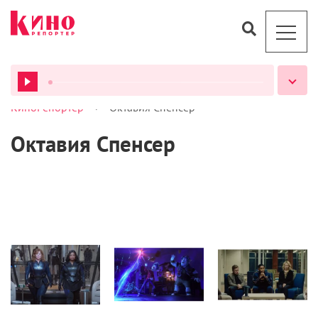
>
КиноРепортер
Октавия Спенсер
ВСЕ ПОДКАСТЫ
Октавия Спенсер
Кино
Кино
Новости