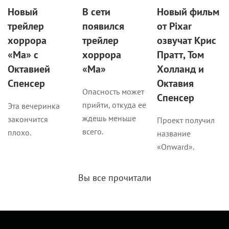
Новый
В сети
Новый фильм
трейлер
появился
от Pixar
хоррора
трейлер
озвучат Крис
«Ма» с
хоррора
Пратт, Том
Октавией
«Ма»
Холланд и
Спенсер
Октавия
Опасность может
Спенсер
прийти, откуда ее
Эта вечеринка
ждешь меньше
закончится
Проект получил
всего.
плохо.
название
«Onward».
Вы все прочитали