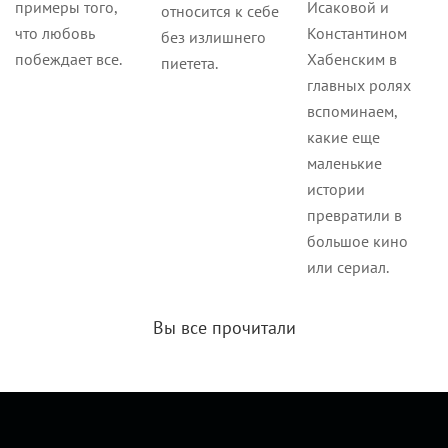
примеры того,
Исаковой и
относится к себе
что любовь
Константином
без излишнего
побеждает все.
Хабенским в
пиетета.
главных ролях
вспоминаем,
какие еще
маленькие
истории
превратили в
большое кино
или сериал.
Вы все прочитали