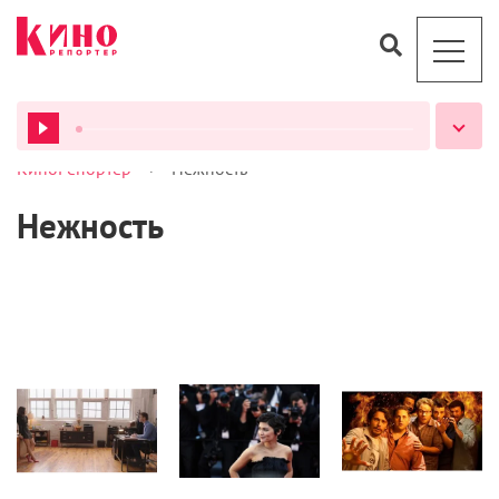
>
КиноРепортер
Нежность
ВСЕ ПОДКАСТЫ
Нежность
Кино
Кино
Кино