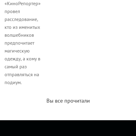
«КиноРепортер»
провел
расследование,
кто из именитых
волшебников
предпочитает
магическую
одежду, а кому в
самый раз
отправляться на
подиум.
Вы все прочитали