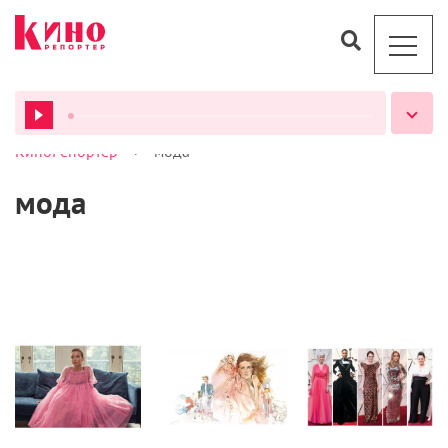
>
КиноРепортер
мода
ВСЕ ПОДКАСТЫ
мода
Стиль
Стиль
Статьи