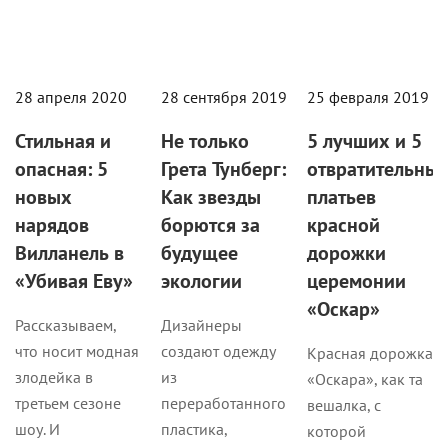
28 апреля 2020
28 сентября 2019
25 февраля 2019
Стильная и
Не только
5 лучших и 5
опасная: 5
Грета Тунберг:
отвратительны
новых
Как звезды
платьев
нарядов
борются за
красной
Вилланель в
будущее
дорожки
«Убивая Еву»
экологии
церемонии
«Оскар»
Рассказываем,
Дизайнеры
что носит модная
создают одежду
Красная дорожка
злодейка в
из
«Оскара», как та
третьем сезоне
переработанного
вешалка, с
шоу. И
пластика,
которой