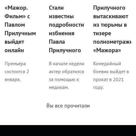
«Мажор.
Стали
Прилучного
Фильм» с
известны
вытаскивают
Павлом
подробности
из тюрьмы в
Прилучным
избиения
тизере
выйдет
Павла
полнометражно
онлайн
Прилучного
«Мажора»
Премьера
В начале недели
Комедийный
состоится 2
актер обратился
боевик выйдет в
января.
за помощью к
прокат в 2021
медикам.
году.
Вы все прочитали