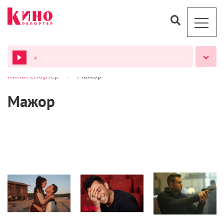
>
КиноРепортер
Мажор
ВСЕ ПОДКАСТЫ
Мажор
Кино
Журнал
Кино