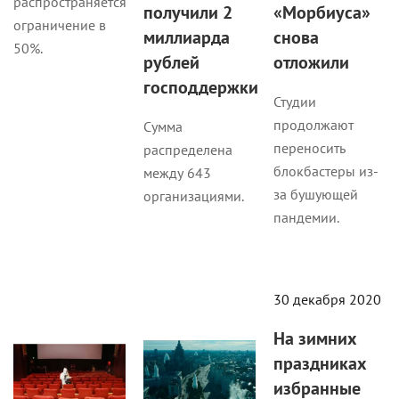
распространяется
получили 2
«Морбиуса»
ограничение в
миллиарда
снова
50%.
рублей
отложили
господдержки
Студии
продолжают
Сумма
переносить
распределена
блокбастеры из-
между 643
за бушующей
организациями.
пандемии.
Новости
Кино
30 декабря 2020
Новости
На зимних
праздниках
избранные