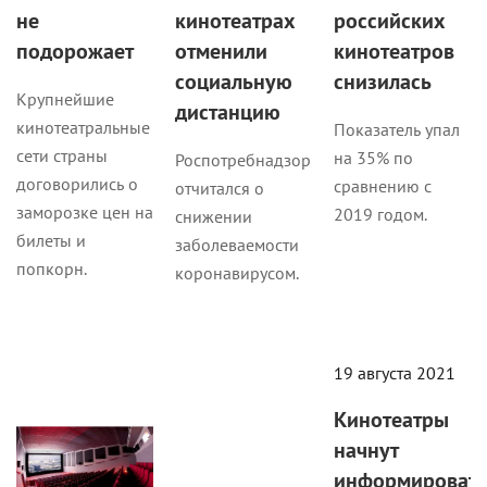
не
кинотеатрах
российских
подорожает
отменили
кинотеатров
социальную
снизилась
Крупнейшие
дистанцию
кинотеатральные
Показатель упал
сети страны
на 35% по
Роспотребнадзор
договорились о
сравнению с
отчитался о
заморозке цен на
2019 годом.
снижении
билеты и
заболеваемости
попкорн.
коронавирусом.
Новости
Новости
19 августа 2021
Кино
Кинотеатры
начнут
информироват