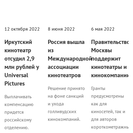
12 октября 2022
8 июня 2022
6 мая 2022
Иркутский
Россия вышла
Правительство
кинотеатр
из
Москвы
отсудил 2,9
Международной
поддержит
млн рублей у
ассоциации
кинотеатры и
Universal
кинотеатров
кинокомпании
Pictures
Решение принято
Гранты
на фоне санкций
предусмотрены
Выплачивать
и ухода
как для
компенсацию
голливудских
киносетей, так и
придется
кинокомпаний.
для авторов
российскому
короткометражных,
отделению.