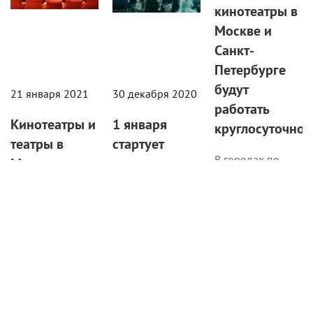
кинотеатры в
Москве и
Санкт-
Петербурге
будут
21 января 2021
30 декабря 2020
работать
Кинотеатры и
1 января
круглосуточно
театры в
cтартует
В городах по-
Москве
прием заявок
прежнему
повысили
на гранты для
действуют
заполняемость
режиссеров,
санитарно-
залов до 50%
снимающих
эпидемиологическ
Москву
ограничения.
В столице также
открываются
Эпизоды,
музеи и другие
отражающие
учреждения
историческую и