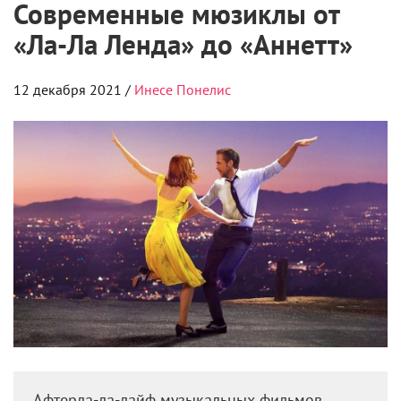
Современные мюзиклы от
«Ла-Ла Ленда» до «Аннетт»
12 декабря 2021 /
Инесе Понелис
Афтерла-ла-лайф музыкальных фильмов