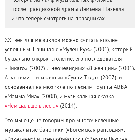
после грандиозной драмы Дэмьена Шазелла
и что теперь смотреть на праздниках.
XXI век для мюзиклов можно считать вполне
успешным. Начиная с «Мулен Руж» (2001), который
буквально открыл столетие, его последователя
«Чикаго» (2002) и неочевидных «8 женщин» (2001).
А за ними – и мрачный «Суини Тодд» (2007), и
основанная на мюзикле по песням группы ABBA
«Мамма Миа» (2008), и музыкальная сказка
«Чем дальше в лес…»
(2014).
Это мы еще не говорим про многочисленные
музыкальные байопики («Богемская рапсодия»,
«Рокетмен») и псевдобайопики («Внутри Льюина