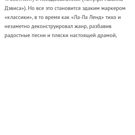
Дэвиса»). Но все это становится эдаким маркером
«классики», в то время как «Ла-Ла Ленд» тихо и
незаметно деконструировал жанр, разбавив
радостные песни и пляски настоящей драмой,
крушением мечты о Голливуде. Кажется, в этот
момент внимание к мюзиклам сильно возросло. Но
есть ли жизнь после «Ла-Ла Ленда»? Мы выяснили:
еще какая!