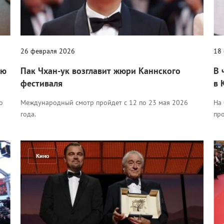
26 февраля 2026
18
ую
Пак Чхан-ук возглавит жюри Каннского
В 
фестиваля
в 
о
Международный смотр пройдет с 12 по 23 мая 2026
На
года.
пр
Кино