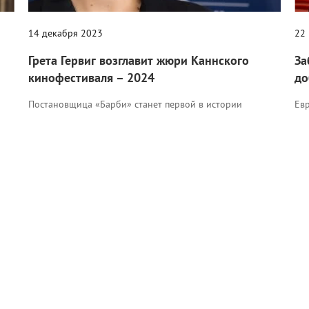
14 декабря 2023
22
Грета Гервиг возглавит жюри Каннского
За
кинофестиваля – 2024
до
Постановщица «Барби» станет первой в истории
Ев
американской женщиной-режиссером, занявшей эту
зао
должность.
Кино