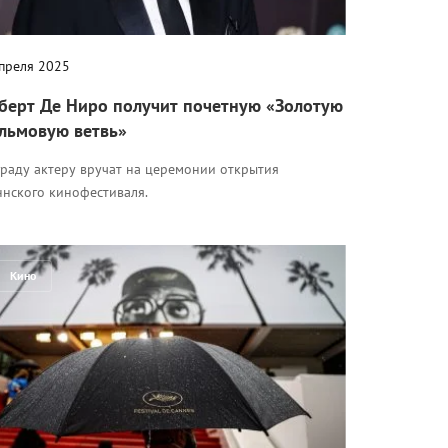
апреля 2025
берт Де Ниро получит почетную «Золотую
льмовую ветвь»
граду актеру вручат на церемонии открытия
ннского кинофестиваля.
Кино