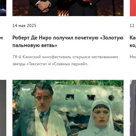
14 мая 2025
12
ем
Роберт Де Ниро получил почетную «Золотую
Ка
пальмовую ветвь»
ко
78-й Каннский кинофестиваль открылся чествованием
Ме
звезды «Таксиста» и «Славных парней».
Кино