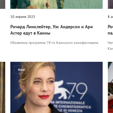
10 апреля 2025
8 
Ричард Линклейтер, Уэс Андерсон и Ари
Ро
Астер едут в Канны
па
Объявлена программа 78-го Каннского кинофестиваля.
На
Ка
Кино