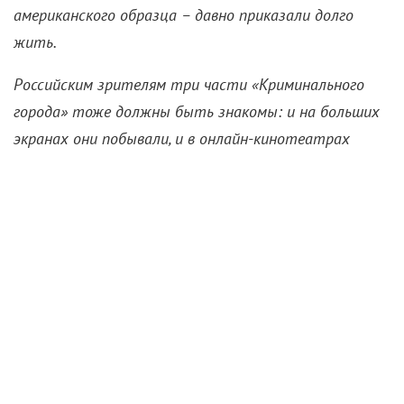
американского образца – давно приказали долго
жить.
Российским зрителям три части «Криминального
города» тоже должны быть знакомы: и на больших
экранах они побывали, и в онлайн-кинотеатрах
пристанище обрели. Вот мы и решили поведать, как
эта хитовая серия вообще зародилась, чем так
пленила публику и какие перспективы для нее
маячат на горизонте. Спойлер: на пенсию бравый
страж порядка Ма Сок-то явно не собирается!
Бандитский Сеул