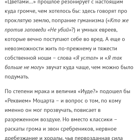
«Цветами…» прошлое резонирует с настоящим
куда громче, чем хотелось бы: здесь говорят про
проклятую землю, попрание гуманизма («
Кто же
против заповеди «Не убий»
?) и умных евреев,
которые вечно поступают себе во вред. А еще о
невозможности жить по-прежнему и тяжести
собственной ноши – слова «
Я устал
» и «
Я так
больше не могу
» звучат куда чаще, чем можно было
подумать.
По степени мрака и величия «Иуде?» подошел бы
«Реквием» Моцарта – и вопрос о том, по кому
именно он мог прозвучать, повисает в
разреженном воздухе. Но вместо классики –
раскаты грома и звон сребреников, нервное
дребезжание и хоралы, чья первозданная сила