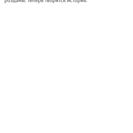
розданы. Теперь творится история.