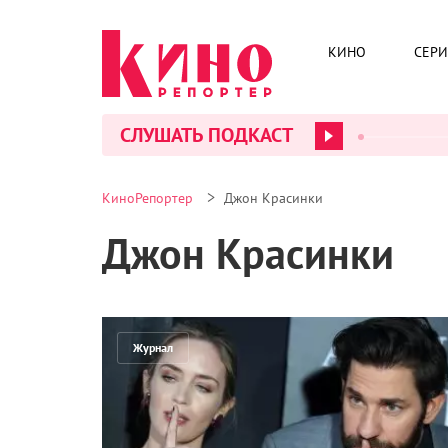
КИНО
СЕР
СЛУШАТЬ ПОДКАСТ
>
КиноРепортер
Джон Красинки
Джон Красинки
Журнал