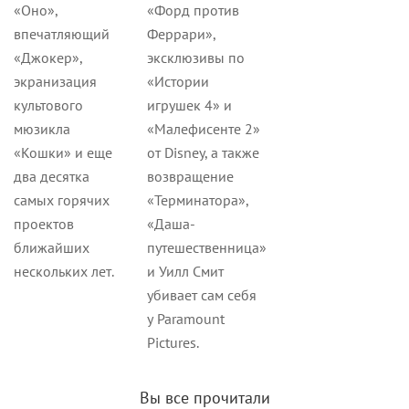
«Оно»,
«Форд против
впечатляющий
Феррари»,
«Джокер»,
эксклюзивы по
экранизация
«Истории
культового
игрушек 4» и
мюзикла
«Малефисенте 2»
«Кошки» и еще
от Disney, а также
два десятка
возвращение
самых горячих
«Терминатора»,
проектов
«Даша-
ближайших
путешественница»
нескольких лет.
и Уилл Смит
убивает сам себя
у Paramount
Pictures.
Вы все прочитали