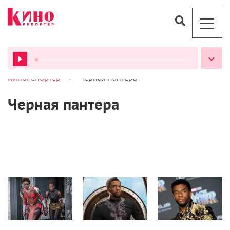
>
КиноРепортер
Черная пантера
ВСЕ ПОДКАСТЫ
Черная пантера
Новости
Новости
Кино