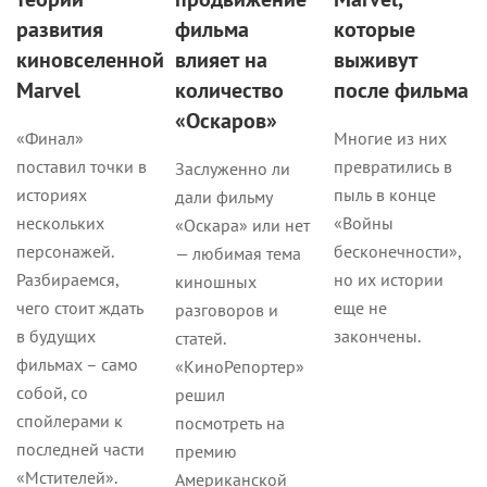
развития
фильма
которые
киновселенной
влияет на
выживут
Marvel
количество
после фильма
«Оскаров»
«Финал»
Многие из них
поставил точки в
превратились в
Заслуженно ли
историях
пыль в конце
дали фильму
нескольких
«Войны
«Оскара» или нет
персонажей.
бесконечности»,
— любимая тема
Разбираемся,
но их истории
киношных
чего стоит ждать
еще не
разговоров и
в будущих
закончены.
статей.
фильмах – само
«КиноРепортер»
собой, со
решил
спойлерами к
посмотреть на
последней части
премию
«Мстителей».
Американской