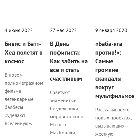
4 июня 2022
27 мая 2022
9 января 2020
Бивис и Батт-
В День
«Баба-яга
Хед полетят в
пофигиста:
против!»:
космос
Как забить на
Самые
все и стать
громкие
В новом
счастливым
скандалы
полнометражном
вокруг
фильме
Советуют
мультфильмов
легендарные
знаменитые
балбесы
бездельники
Рассказываем о
«уделают
мирового кино
новых проектах,
Вселенную».
Мэттью
вызывающих
МакКонахи,
жесткую