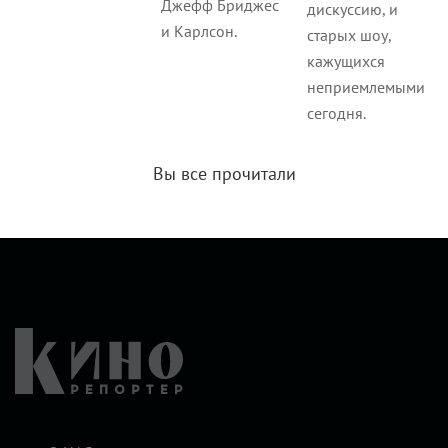
Джефф Бриджес
дискуссию, и
и Карлсон.
старых шоу,
кажущихся
неприемлемыми
сегодня.
Вы все прочитали