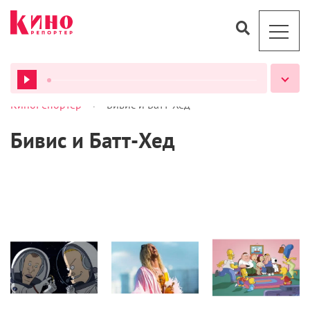
>
КиноРепортер
Бивис и Батт-Хед
ВСЕ ПОДКАСТЫ
Бивис и Батт-Хед
Кино
Кино
Культура