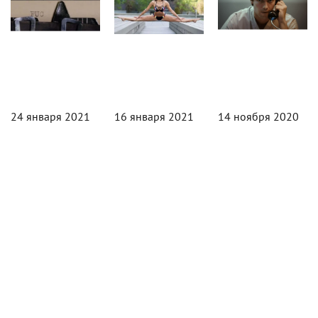
24 января 2021
16 января 2021
14 ноября 2020
Лучше не
Чем
Сын
скажешь:
занимаются
Шварценеггера
Краткая
дети звезд
рассказал,
история
боевиков
как отец
ругательств
чувствует
Гордятся ли
в кино
себя после
своими
в 25 стоп-
операции на
наследниками
кадрах
сердце
Арнольд
Шварценеггер,