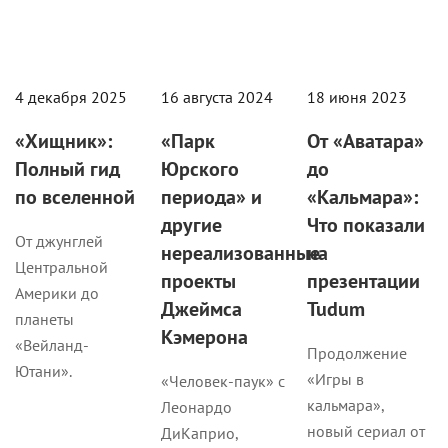
4 декабря 2025
16 августа 2024
18 июня 2023
«Хищник»:
«Парк
От «Аватара»
Полный гид
Юрского
до
по вселенной
периода» и
«Кальмара»:
другие
Что показали
От джунглей
нереализованные
на
Центральной
проекты
презентации
Америки до
Джеймса
Tudum
планеты
Кэмерона
«Вейланд-
Продолжение
Ютани».
«Игры в
«Человек-паук» с
кальмара»,
Леонардо
новый сериал от
ДиКаприо,