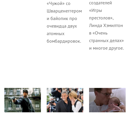
создателей
«Чужой» со
«Игры
Шварценеггером
престолов»,
и байопик про
Линда Хэмилтон
очевидца двух
в «Очень
атомных
странных делах»
бомбардировок.
и многое другое.
Кино
Журнал
Новости