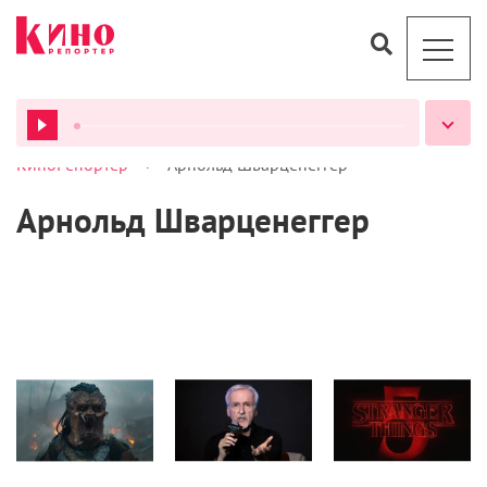
>
КиноРепортер
Арнольд Шварценеггер
ВСЕ ПОДКАСТЫ
Арнольд Шварценеггер
Кино
Кино
Кино