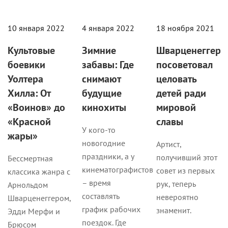
10 января 2022
4 января 2022
18 ноября 2021
Культовые
Зимние
Шварценеггер
боевики
забавы: Где
посоветовал
Уолтера
снимают
целовать
Хилла: От
будущие
детей ради
«Воинов» до
кинохиты
мировой
«Красной
славы
У кого-то
жары»
новогодние
Артист,
праздники, а у
получивший этот
Бессмертная
кинематографистов
совет из первых
классика жанра с
– время
рук, теперь
Арнольдом
составлять
невероятно
Шварценеггером,
график рабочих
знаменит.
Эдди Мерфи и
поездок. Где
Брюсом