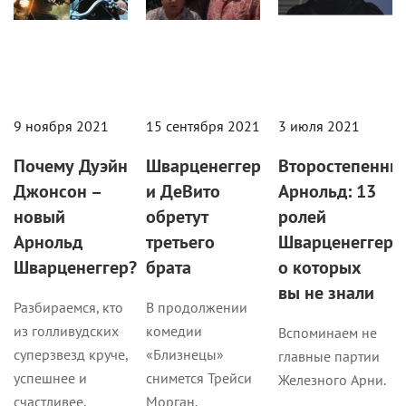
9 ноября 2021
15 сентября 2021
3 июля 2021
Почему Дуэйн
Шварценеггер
Второстепенны
Джонсон –
и ДеВито
Арнольд: 13
новый
обретут
ролей
Арнольд
третьего
Шварценеггера,
Шварценеггер?
брата
о которых
вы не знали
Разбираемся, кто
В продолжении
из голливудских
комедии
Вспоминаем не
суперзвезд круче,
«Близнецы»
главные партии
успешнее и
снимется Трейси
Железного Арни.
счастливее.
Морган.