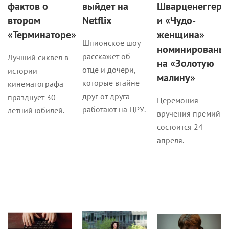
фактов о
выйдет на
Шварценеггер
втором
Netflix
и «Чудо-
«Терминаторе»
женщина»
Шпионское шоу
номинированы
расскажет об
Лучший сиквел в
на «Золотую
отце и дочери,
истории
малину»
которые втайне
кинематографа
друг от друга
празднует 30-
Церемония
работают на ЦРУ.
летний юбилей.
вручения премий
состоится 24
апреля.
Кино
Стиль
Кино