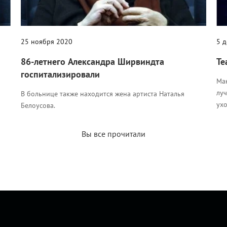
25 ноября 2020
5 
86-летнего Александра Ширвиндта
Те
госпитализировали
Ма
лу
В больнице также находится жена артиста Наталья
ухо
Белоусова.
Вы все прочитали