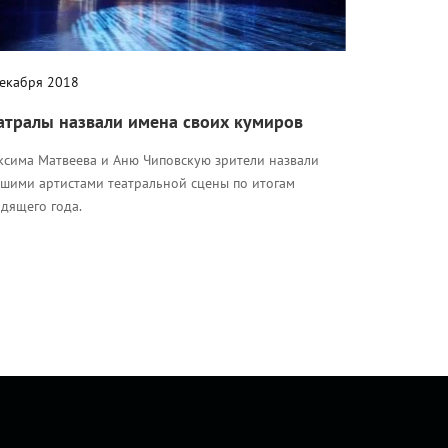
декабря 2018
атралы назвали имена своих кумиров
ксима Матвеева и Аню Чиповскую зрители назвали
чшими артистами театральной сцены по итогам
дящего года.