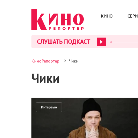
КИНО
СЕР
СЛУШАТЬ ПОДКАСТ
>
КиноРепортер
Чики
Чики
Интервью