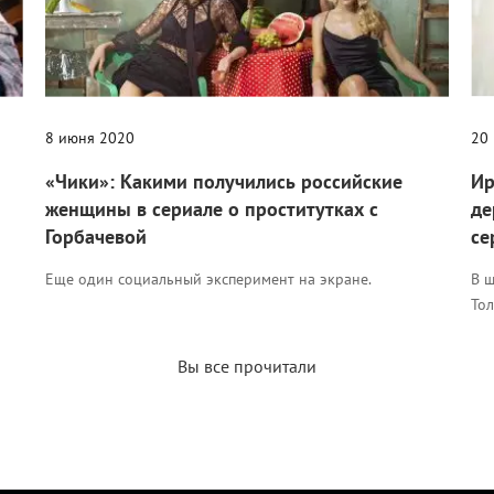
8 июня 2020
20
«Чики»: Какими получились российские
Ир
женщины в сериале о проститутках с
де
Горбачевой
се
Еще один социальный эксперимент на экране.
В 
Тол
Вы все прочитали