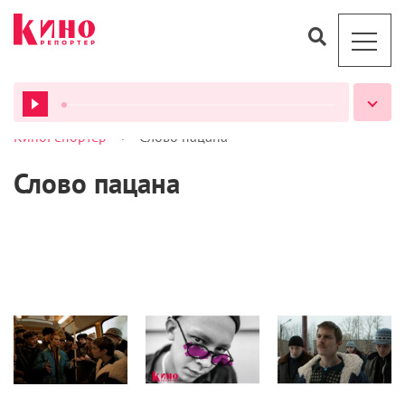
>
КиноРепортер
Слово пацана
ВСЕ ПОДКАСТЫ
Слово пацана
Кино
Журнал
Кино