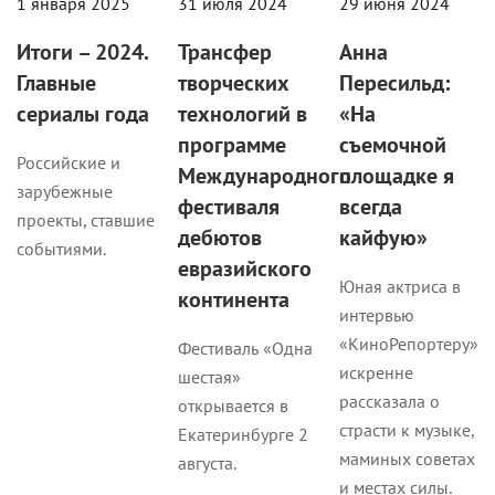
1 января 2025
31 июля 2024
29 июня 2024
Итоги – 2024.
Трансфер
Анна
Главные
творческих
Пересильд:
сериалы года
технологий в
«На
программе
съемочной
Российские и
Международного
площадке я
зарубежные
фестиваля
всегда
проекты, ставшие
дебютов
кайфую»
событиями.
евразийского
Юная актриса в
континента
интервью
«КиноРепортеру»
Фестиваль «Одна
искренне
шестая»
рассказала о
открывается в
страсти к музыке,
Екатеринбурге 2
маминых советах
августа.
и местах силы.