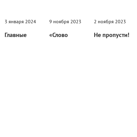
3 января 2024
9 ноября 2023
2 ноября 2023
Главные
«Слово
Не пропусти!
сериалы 2023
пацана. Кровь
Сериалы
года
на асфальте»:
ноября
Достоверный
«КиноРепортер»
Рассказываем о
срез
предлагает
новинках месяца,
жестокой
список самых
мимо которых
эпохи
популярных
точно нельзя
проектов
пройти.
Рецензия на
ушедшего года.
новый сериал
Проверьте, вдруг
Жоры
что-то
Крыжовникова.
пропустили...