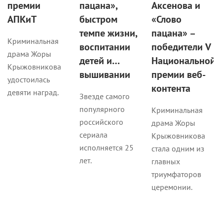
премии
пацана»,
Аксенова и
АПКиТ
быстром
«Слово
темпе жизни,
пацана» –
Криминальная
воспитании
победители V
драма Жоры
детей и…
Национальной
Крыжовникова
вышивании
премии веб-
удостоилась
контента
девяти наград.
Звезде самого
популярного
Криминальная
российского
драма Жоры
сериала
Крыжовникова
исполняется 25
стала одним из
лет.
главных
триумфаторов
церемонии.