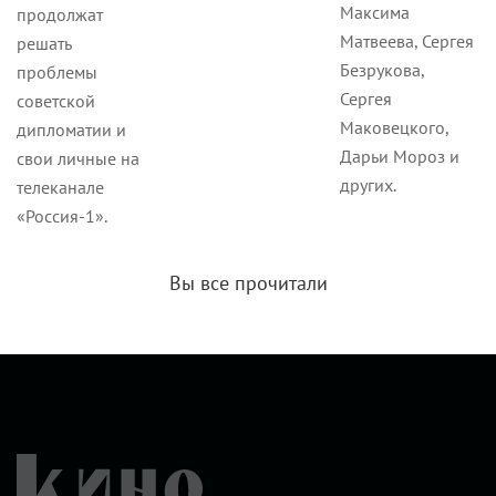
Максима
продолжат
Матвеева, Сергея
решать
Безрукова,
проблемы
Сергея
советской
Маковецкого,
дипломатии и
Дарьи Мороз и
свои личные на
других.
телеканале
«Россия-1».
Вы все прочитали