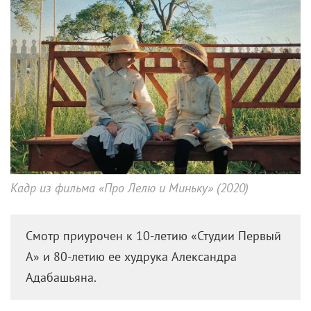
Кадр из фильма «Про Лелю и Миньку» (2020)
Смотр приурочен к 10-летию «Студии Первый
А» и 80-летию ее худрука Александра
Адабашьяна.