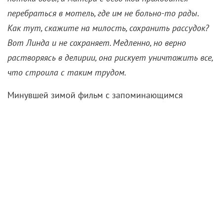
перебраться в мотель, где им не больно-то рады.
Как тут, скажите на милость, сохранить рассудок?
Вот Линда и не сохраняет. Медленно, но верно
растворяясь в делирии, она рискует уничтожить все,
что строила с таким трудом.
Минувшей зимой фильм с запоминающимся
заголовком «Я бы тебя пнула, если бы могла»
пошумел на «Сандэнсе»
, а на Берлинале принес
Роуз Бирн вторую серьезную награду в карьере –
«Серебряного медведя» за лучшую роль (до этого
артистку аж 25 лет назад премировали в Венеции
за «Богиню 1967 года»). Проекта важнее на ее
счету еще не было. Роуз, понятно, засветилась в
охапке известных картин, от «Пекла» и «28 недель