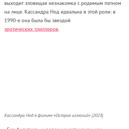
«Без фильтров» и вовсе меняет жанры как
перчатки: производственная комедия, абсурдный
триллер, пародия на «50 оттенков серого», хоррор-
ремейк
«Игры»
Дэвида Финчера – сценаристка и
исполнительница главной роли Даниэль Баркер
умеет удивлять. Благодаря ее харизме и
самоиронии (Баркер вдохновлялась собственным
опытом) история не распадается на части, а
хоррор-эпизоды только выигрывают от соседства с
абсурдными моментами.
«Остров иллюзий» и «Без фильтров» наглядно
показывают, почему блогеры прижились в
ужастиках. Наивность (Мэдисон) и корыстолюбие
(Джесс) – те безотказные шестеренки, которые