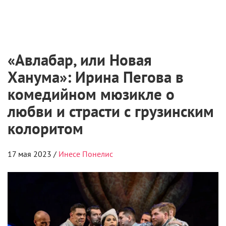
Фото: Медиацентр МХТ имени А.П. Чехова /
Александра Торгушникова
Хинкали, батлы и пульсирующее сердце
Тифлиса на сцене МХТ имени Чехова.
В МХТ имени Чехова – настоящий праздник жизни:
новая версия 140-летней «Ханумы» Авксентия