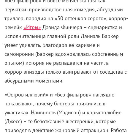
приводят в действие жанровый аттракцион. Работа
блогера – быть на виду, но этого мало. Чтобы
создать уникальный контент, приходится лезть куда
не надо. Либо в смысле географии (привет
тревел-блогерам
), либо в смысле психологии (пока
треш-стримерам). Ни то, ни другое невозможно без
веры в собственную исключительность, которая в
итоге перерастает в иллюзию неуязвимости. То, что
нужно для хоррора. За такую самоуверенность
придется платить, и донаты подписчиков тут не
помогут.