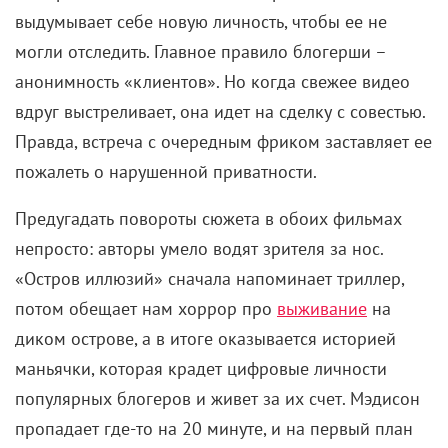
пропадает где-то на 20 минуте, и на первый план
выходит зловещая незнакомка с родимым пятном
на лице. Кассандра Нод идеальна в этой роли: в
1990-е она была бы звездой
эротических триллеров
.
Кассандра Нод в фильме «Остров иллюзий» (2023)