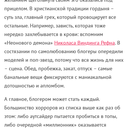
либо очередной «миллионник» оказывается
пустышкой и самозванцем – то есть обычным
человеком. «Без фильтров» и «Остров иллюзий»
заимствуют эти сценарии, предлагая два разных
взгляда на феномен интернет-звезд. Оба фильма –
о девушках-блогерах, которые используют свою
красоту и обаяние как приманку для подписчиков.
И там и там героини фейковые: они совсем не те,
за кого себя выдают. И Джесс из картины «Без
фильтров», и Мэдисон из «Острова иллюзий»
зарабатывают притворством.