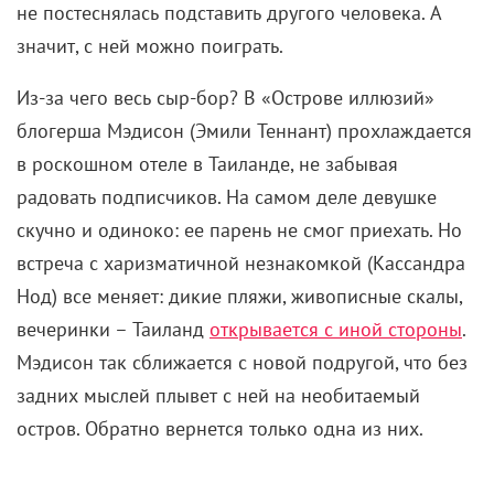
Даниэль Баркер в фильме «Без фильтров» (2023)
«Без фильтров» – история блогерши-неудачницы
Джесс, которая никак не может пробиться в топы.
Хотя контент у нее что надо: девушка откликается
на дикие объявления в интернете, в которых часто
сквозит сексуальный подтекст, и тайком снимает,