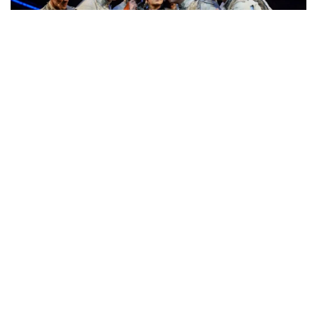
Цагарели с другим переводом и специально
написанными для спектакля песнями. Однако
«Авлабар, или Новая Ханума» – не старая пьеса на
новый лад, а нечто большее. В то время как тема
проблемного сватовства остается в центре
сюжета, наслаиваются на нее вполне актуальные
проблемы. Добавьте к этому юмор, музыку, харизму
– и страсти не избежать. Рассказываем, чего еще
ждать от грузинского мюзикла, выходящего далеко
за рамки жанра.
Действие разворачивается в Тифлисе, в районе
Авлабар: немолодой князь Васо собрался жениться
на Манане, которую ему предложила Ханума –
главная и единственная сваха города. Брак должен
помочь мужчине преодолеть финансовые