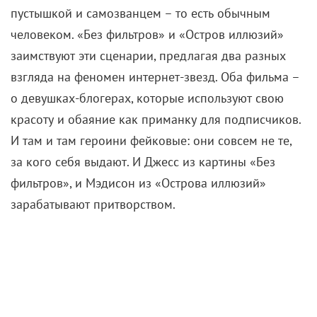
Эмили Теннант в фильме «Остров иллюзий» (2023)
В обоих фильмах тщеславие и миловидная
внешность становятся причиной проблем:
блогерши оказываются в западне. Только в
«Острове иллюзий» это западня физическая
(необитаемый остров), а в «Без фильтров» –
психологическая. Дело в том, что у Мэдисон из
первой ленты совесть чиста: она не сделала ничего
ужасного, и шантажировать ее нечем. А вот у Джесс