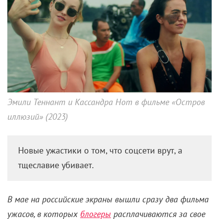
ужасов, в которых
блогеры
расплачиваются за свое
тщеславие, – «Без фильтров» и «Остров иллюзий».
Завязка картин банальна: девушки в поисках лайков
попадают в хитроумную ловушку. А вот дальше
начинаются сюрпризы. Авторы раз за разом
обманывают зрительские ожидания, так что
угадать финал совсем не просто. Рассказываем, чем
еще хороши «Без фильтров» и «Остров иллюзий» и
как они изображают блогеров.
Со второй половины 2010-х блогеры стали главной
мишенью хорроров. «Дизлайк», «Эксперимент «За
стеклом», «Убить за лайк», «Клаустрофобы: Квест в
Москве», «Отрыв», «Регистратор», «Сисси»,
«Паранормальные явления. Дом призраков» (он же