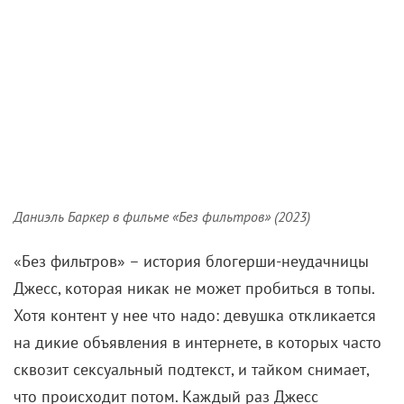
что происходит потом. Каждый раз Джесс
выдумывает себе новую личность, чтобы ее не
могли отследить. Главное правило блогерши –
анонимность «клиентов». Но когда свежее видео
вдруг выстреливает, она идет на сделку с совестью.
Правда, встреча с очередным фриком заставляет ее
пожалеть о нарушенной приватности.
Предугадать повороты сюжета в обоих фильмах
непросто: авторы умело водят зрителя за нос.
«Остров иллюзий» сначала напоминает триллер,
потом обещает нам хоррор про
выживание
на
диком острове, а в итоге оказывается историей
маньячки, которая крадет цифровые личности
популярных блогеров и живет за их счет. Мэдисон