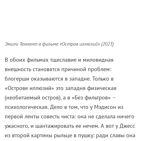
из второй картины рыльце в пушку: ради славы она
не постеснялась подставить другого человека. А
значит, с ней можно поиграть.
Из-за чего весь сыр-бор? В «Острове иллюзий»
блогерша Мэдисон (Эмили Теннант) прохлаждается
в роскошном отеле в Таиланде, не забывая
радовать подписчиков. На самом деле девушке
скучно и одиноко: ее парень не смог приехать. Но
встреча с харизматичной незнакомкой (Кассандра
Нод) все меняет: дикие пляжи, живописные скалы,
вечеринки – Таиланд
открывается с иной стороны
.
Мэдисон так сближается с новой подругой, что без
задних мыслей плывет с ней на необитаемый
остров. Обратно вернется только одна из них.