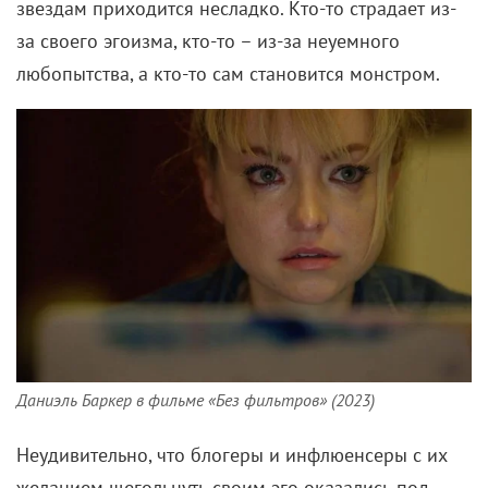
Неудивительно, что блогеры и инфлюенсеры с их
желанием щегольнуть своим эго оказались под
прицелом. В христианской традиции гордыня –
суть зла, главный грех, который провоцирует все
остальные. Например, зависть, которая тоже
нередко захлебывается в крови: вспомним
«Неонового демона»
Николаса Виндинга Рефна
. В
состязании по самолюбованию блогеры опередили
моделей и поп-звезд, потому что вся жизнь для них
– сцена. Обед, пробежка, закат, отпуск – самые
банальные вещи фиксируются с маниакальной
дотошностью и апломбом.
А главное, блогером может стать каждый.
Большинство хорроров из списка выше как раз об
этом: либо аутсайдер пытается пробиться в топы,