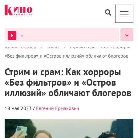
ВСЕ ПОДКАСТЫ
Эмили Теннант и Кассандра Нот в фильме «Остров
иллюзий» (2023)
Новые ужастики о том, что соцсети врут, а
тщеславие убивает.
В мае на российские экраны вышли сразу два фильма