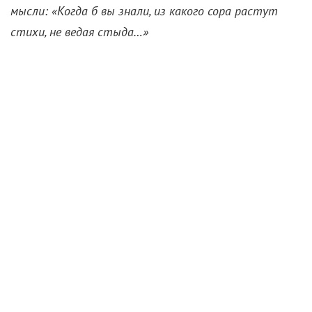
мысли: «Когда б вы знали, из какого сора растут
стихи, не ведая стыда…»
«Последний роман» – театрально-литературная
мистификация, вдохновленная реальными
отношениями писательницы Карен Бликсен и поэта
Торкиля Бьернвига. Режиссер Сергей Аронин
обозначил жанр постановки как
«мелодрама с
фантазиями в двух актах»
, и фантазии тут явно
берут верх над документальной правдой жизни. В
программке в качестве автора указан Леопольд
Стефенсен – но, по сути, это фикция, инсценировка
соткана из нескольких произведений и дописана
постановочной командой. Пьеса обильно
инкрустирована цитатами Гете, Новалиса,