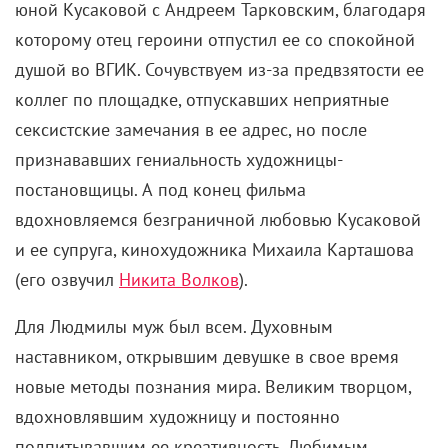
юной Кусаковой с Андреем Тарковским, благодаря
которому отец героини отпустил ее со спокойной
душой во ВГИК. Сочувствуем из-за предвзятости ее
коллег по площадке, отпускавших неприятные
сексистские замечания в ее адрес, но после
признававших гениальность художницы-
постановщицы. А под конец фильма
вдохновляемся безграничной любовью Кусаковой
и ее супруга, кинохудожника Михаила Карташова
(его озвучил
Никита Волков
).
Для Людмилы муж был всем. Духовным
наставником, открывшим девушке в свое время
новые методы познания мира. Великим творцом,
вдохновлявшим художницу и постоянно
подпитывавшим ее креативность. Любимым