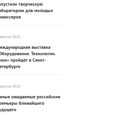
апустили творческую
абораторию для молодых
ежиссеров
августа 2026
еждународная выставка
Оборудование. Технологии.
ино» пройдет в Санкт-
етербурге
августа 2026
амые ожидаемые российские
ремьеры ближайшего
удущего