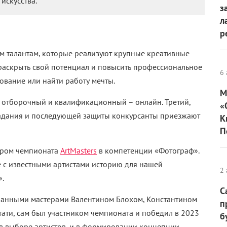
искусства.
з
л
р
 талантам, которые реализуют крупные креативные
раскрыть свой потенциал и повысить профессиональное
6 
ование или найти работу мечты.
М
а отборочный и квалификационный – онлайн. Третий,
«
задания и последующей защиты конкурсанты приезжают
К
П
нером чемпионата
ArtMasters
в компетенции «Фотограф».
 с известными артистами историю для нашей
2 
».
С
нанными мастерами Валентином Блохом, Константином
п
тати, сам был участником чемпионата и победил в 2023
б
 в выборе артистов, и в формировании концепции