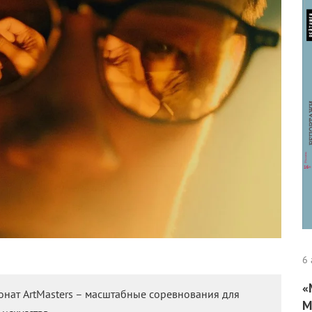
6 
«
онат ArtMasters – масштабные соревнования для
М