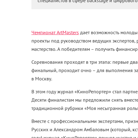
специалистов в сфере backstage и цифрового 
Чемпионат ArtMasters
дает возможность молодым
проекты под руководством ведущих экспертов, 
мастерство. А победителям – получить финансир
Соревнования проходят в три этапа: первые дв
финальный, проходит очно – для выполнения 
в Москву.
В этом году журнал «КиноРепортер» стал парт
Десяти финалистам мы предложили снять вместе
традиционной рубрики «Моя несыгранная роль
Вместе с профессиональными экспертами, приз
Русских и Александром Амбаловым (который, кс
году) журнал «КиноРепортер» принял участие и