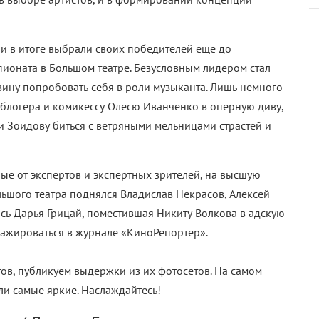
 и
в итоге выбрали своих победителей еще до
ионата в Большом театре.
Безусловным лидером стал
ину попробовать себя в роли музыканта. Лишь немного
 блогера и комикессу Олесю Иванченко в оперную диву,
и Зоидову биться с ветряными мельницами страстей и
ные от экспертов и экспертных зрителей, на высшую
льшого театра поднялся Владислав Некрасов, Алексей
лась Дарья Грицай, поместившая Никиту Волкова в адскую
тажироваться в журнале «КиноРепортер».
тов, публикуем выдержки из их фотосетов. На самом
ли самые яркие. Наслаждайтесь!