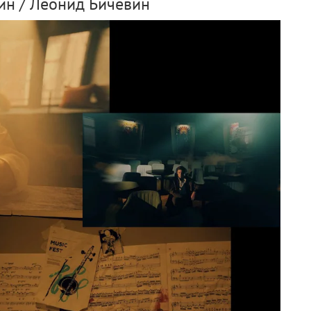
ин / Леонид Бичевин