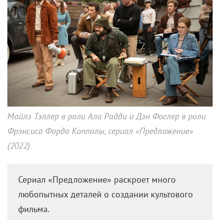
Майлз Тэллер в роли Ала Радди и Дэн Фоглер в роли
Фрэнсиса Форда Копполы, сериал «Предложение»
(2022)
Сериал «Предложение» раскроет много
любопытных деталей о создании культового
фильма.