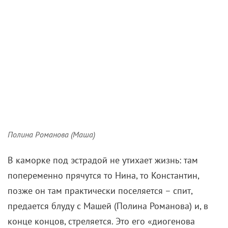
Сорину (Анатолий Кот), а залу. Молодой человек
выходит на самый край сцены и, ломая четвертую
стену, обращается к зрителям. Позже этот прием
повторяют и другие герои. Нина (Софья
Шидловская) совершенно не выглядит талантливой
артисткой, зато экзальтированной и неумной –
даже в финале, где по пьесе должна предстать
разочарованной и циничной.
Отставной военный, управляющий Шамраев (Вано
Миранян) в спектакле – внезапно маленький
человек, достающий Аркадиной в исполнении
Кристины Бабушкиной лишь до пояса и говорящий
тонюсеньким голоском, от чего байка про
синодального певчего, где надо было басом