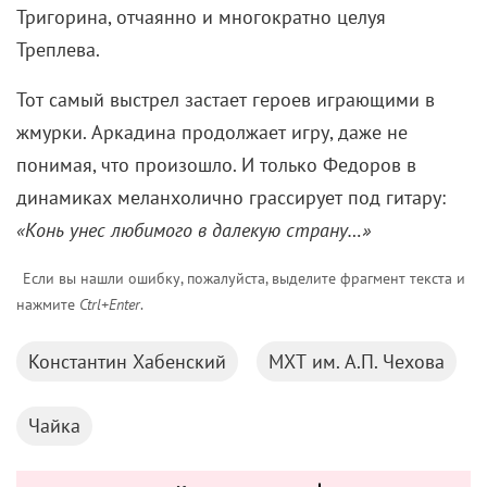
Софья Шидловская (Нина Заречная)
Что еще не позволяет назвать постановку
канонической – это вольности с текстом. Мягко
говоря, своеобразная подача все того же монолога
Нины из пьесы Треплева оборачивается кашлем,
который не дает ей закончить. Зато полностью он
звучит в исполнении Аркадиной ближе к финалу,
чего у Чехова нет. Таким же странным
самоповтором становится признание в любви
Генуе, которое Дорн выдает дважды.
Что же до юмора, то текстовых шуток Антон