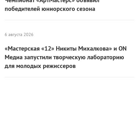
Если вы нашли ошибку, пожалуйста, выделите фрагмент текста и
нажмите
Ctrl+Enter
.
Константин Хабенский
МХТ им. А.П. Чехова
Чайка
Комментарии
Поделиться
Читайте «КиноРепортер»