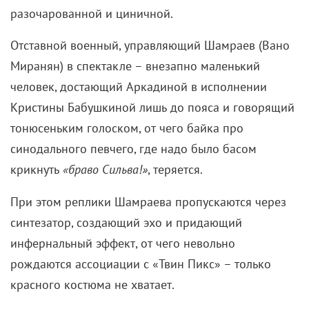
дыхания, согнувшись пополам, словно выплевывая
из себя слова, – и правда выглядит претензией на
новые формы. То же можно сказать и про эту
«Чайку» в целом.
Кристина Бабушкина (Аркадина) и Анатолий Кот (Сорин)
Жалоба Треплева на мать тут адресована вовсе не