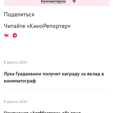
Павлович не припас, а потому Константин Юрьевич
придумал свои. Тригорин ищет в шкафу свою книгу
и обнаруживает, что она заменяет отвалившуюся
ножку. Перебинтовывая сыну разбитую голову,
Аркадина заматывает ему лицо. Сорин жалуется,
что ему не дают лекарств, будучи привязанным к
инвалидному креслу. Нина говорит, как любит
Тригорина, отчаянно и многократно целуя
Треплева.
Тот самый выстрел застает героев играющими в
жмурки. Аркадина продолжает игру, даже не
понимая, что произошло. И только Федоров в
динамиках меланхолично грассирует под гитару:
«Конь унес любимого в далекую страну…»