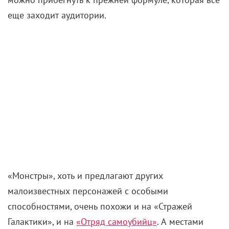
Заком Снайдером. И стартовала новая вселенная не
с какого-нибудь Супермена или Бэтмена, а с
мультсериала про кучку аутсайдеров-антигероев.
Того, в чем Ганн действительно разбирается лучше
всех. Идея «Монстров-коммандос» возникла у
режиссера вскоре после успеха
«Миротворца»
. Он
придумал историю на 7 эпизодов, но не торопился
пускать ее в производство и только после
назначения на пост главы DC Studios дал проекту
зеленый свет.
«Монстры-коммандос» – это мультсериал,
выдержанный в типичном стиле Ганна. У проекта
пока вышло лишь несколько эпизодов, и подводить
черту под ним пока рановато. Кто знает, что