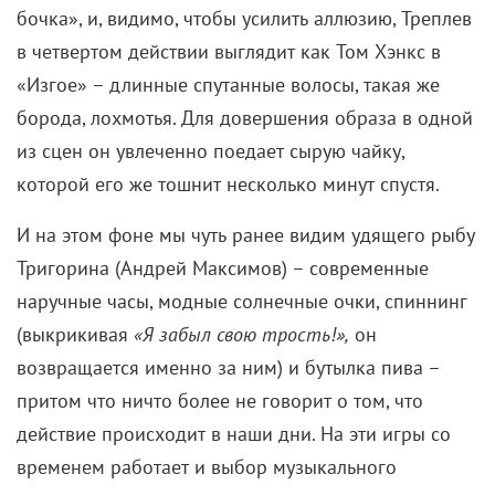
крикнуть
«браво Сильва!»
, теряется.
При этом реплики Шамраева пропускаются через
синтезатор, создающий эхо и придающий
инфернальный эффект, от чего невольно
рождаются ассоциации с «Твин Пикс» – только
красного костюма не хватает.