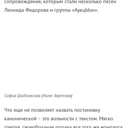
Полина Романова (Маша)
В каморке под эстрадой не утихает жизнь: там
попеременно прячутся то Нина, то Константин,
позже он там практически поселяется – спит,
предается блуду с Машей (Полина Романова) и, в
конце концов, стреляется. Это его «диогенова
бочка», и, видимо, чтобы усилить аллюзию, Треплев
в четвертом действии выглядит как Том Хэнкс в
«Изгое» – длинные спутанные волосы, такая же
борода, лохмотья. Для довершения образа в одной
из сцен он увлеченно поедает сырую чайку,
которой его же тошнит несколько минут спустя.
И на этом фоне мы чуть ранее видим удящего рыбу