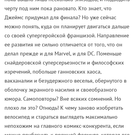
Рассказываем, как стартовал перезапуск
супергеройской франшизы и чего ждать от
нее дальше.
Джеймс Ганн, новый патриарх всея DC, наконец-то
перезапустил эту киновселенную, которая успела
растерять былую эпичность и удаль, заданные