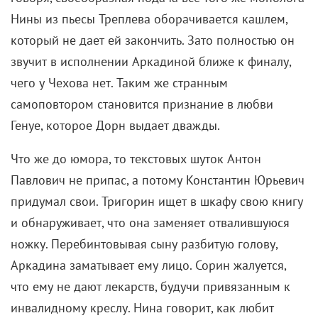
Тригорина (Андрей Максимов) – современные
наручные часы, модные солнечные очки, спиннинг
(выкрикивая
«Я забыл свою трость!»,
он
возвращается именно за ним) и бутылка пива –
притом что ничто более не говорит о том, что
действие происходит в наши дни. На эти игры со
временем работает и выбор музыкального
сопровождения, которым стали несколько песен
Леонида Федорова и группы «АукцЫон».