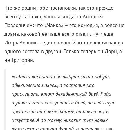
Коршуноваса. Без малого 5 лет спустя ее заместила
версия худрука театра Константина Хабенского, и
раз уж так вышло, без сравнения никак не обойтись.
Первая была осовремененной интерпретацией, в
которой героев одели в вещи из ЦУМа, а
Константин Треплев не расставался с цифровой
видеокамерой. Вторая почти аутентична, но
именно почти, потому что в обоих случаях молодой
писатель щеголяет в кедах, словно переданных
Илье Козыреву по наследству от игравшего эту роль
до него Кузьмы Котрелева.