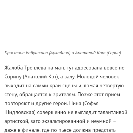
«Однако же вот он не выбрал какой-нибудь
обыкновенной пьесы, а заставил нас
прослушать этот декадентский бред. Ради
шутки я готова слушать и бред, но ведь тут
претензии на новые формы, на новую эру в
искусстве. А по-моему, никаких тут новых
форм нет, а просто дурной характер»
– так
Аркадина отрецензировала спектакль,
который посредством Нины Заречной
представил гостям ее сын на сколоченной на
берегу озера эстраде.
И то, как читает монолог про людей, львов, орлов и
куропаток Нина – на выдохе, насколько хватает