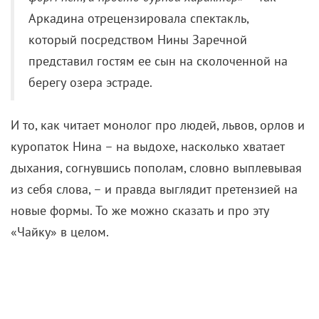
Илья Козырев (Константин Треплев)
Что же роднит обе постановки, так это прежде
всего установка, данная когда-то Антоном
Павловичем: что «Чайка» – это комедия, а вовсе не
драма, каковой ее чаще всего ставят. Ну и еще
Игорь Верник – единственный, кто перекочевал из
одного состава в другой. Только теперь он Дорн, а
не Тригорин.