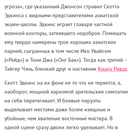
угроза», где указанный Джонсон стравил Скотта
Эдкинса с видными представителями азиатской
экшен-школы. Эдкинс играет главаря частной
военной конторы, затеявшего недоброе. Помешать
ему твердо намерены трое хороших азиатских
парней, сыгранных в том числе Ико Увайсом
(«Рейд») и Тони Джа («Онг Бак»). Тогда как третий –
Тайгер Чэнь, близкий друг и наставник
Киану Ривза
.
Скотт Эдкинс на их фоне не то что не теряется, а,
наоборот, мощной харизмой зрительские симпатии
на себя перетягивает. И боевые пируэты
выделывает местами даже более изящные и
убойные, чем хваленые восточные мастера. В
одной сцене сразу двоих легко уделывает. Но в