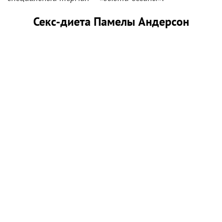
Секс-диета Памелы Андерсон
На самом деле изначально бьюти-веганами
назвали людей, выступавших за использование