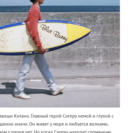
кеши Китано. Главный герой Сигеру немой и глухой с
ршенно иначе. Он живет у моря и любуется волнами,
ром у парня нет. Но когда Сигеру находит сломанную