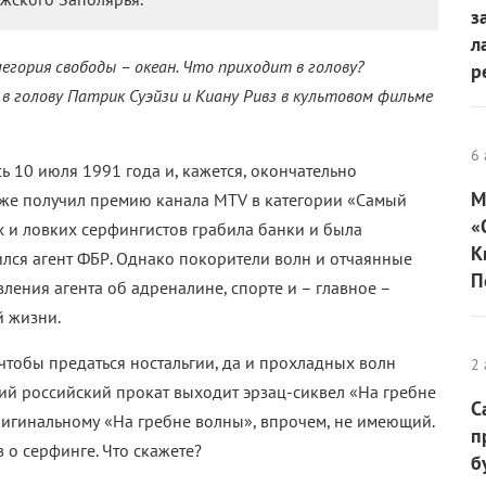
з
л
легория свободы – океан. Что приходит в голову?
р
т в голову Патрик Суэйзи и Киану Ривз в культовом фильме
6 
 10 июля 1991 года и, кажется, окончательно
М
даже получил премию канала MTV в категории «Самый
«
 и ловких серфингистов грабила банки и была
К
ился агент ФБР. Однако покорители волн и отчаянные
П
ления агента об адреналине, спорте и – главное –
й жизни.
 чтобы предаться ностальгии, да и прохладных волн
2 
кий российский прокат выходит эрзац-сиквел «На гребне
С
игинальному «На гребне волны», впрочем, не имеющий.
п
 о серфинге. Что скажете?
б