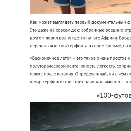
Как может выглядеть первый документальный фил
Это даже не совсем док: собранные воедино от
другом ловил волну где-то на юге Африки. Вроде
передать всю суть серфинга в своем фильме, наз
«Бесконечное лето» – это такое очень простое 
полуторачасовой ленте: юность, легкость, сопри
пляже после катания. Определенный, ни с чем н
в мир серфингистов стоит начинать именно с это
«100-футов