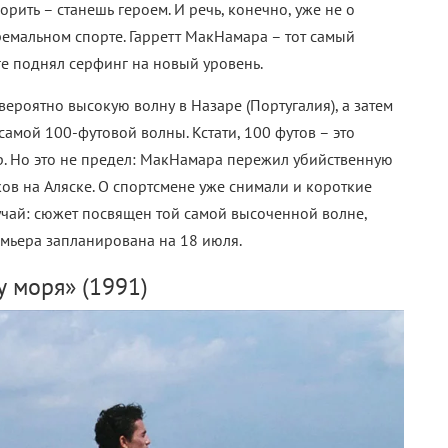
орить – станешь героем. И речь, конечно, уже не о
тремальном спорте. Гарретт МакНамара – тот самый
ге поднял серфинг на новый уровень.
вероятно высокую волну в Назаре (Португалия), а затем
амой 100-футовой волны. Кстати, 100 футов – это
р. Но это не предел: МакНамара пережил убийственную
ков на Аляске. О спортсмене уже снимали и короткие
учай: сюжет посвящен той самой высоченной волне,
мьера запланирована на 18 июля.
у моря» (1991)