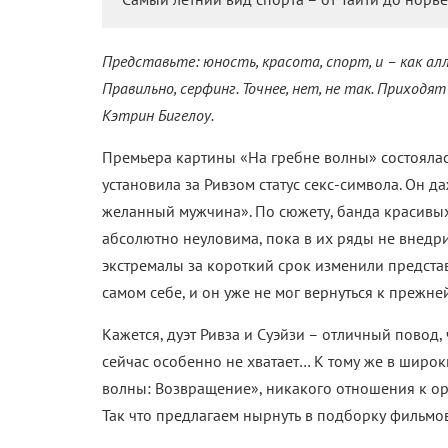
Представьте: юность, красота, спорт, и – как ал
Правильно, серфинг. Точнее, нет, не так. Приходя
Кэтрин Бигелоу.
Премьера картины «На гребне волны» состоялась
установила за Ривзом статус секс-символа. Он 
желанный мужчина». По сюжету, банда красивых
абсолютно неуловима, пока в их ряды не внедр
экстремалы за короткий срок изменили представ
самом себе, и он уже не мог вернуться к прежне
Кажется, дуэт Ривза и Суэйзи – отличный повод,
сейчас особенно не хватает… К тому же в широ
волны: Возвращение», никакого отношения к ор
Так что предлагаем нырнуть в подборку фильмов