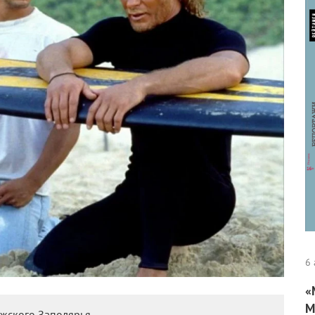
6 
«
М
ежского Заполярья.