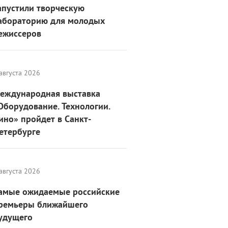
апустили творческую
абораторию для молодых
ежиссеров
августа 2026
еждународная выставка
Оборудование. Технологии.
ино» пройдет в Санкт-
етербурге
августа 2026
амые ожидаемые российские
ремьеры ближайшего
удущего