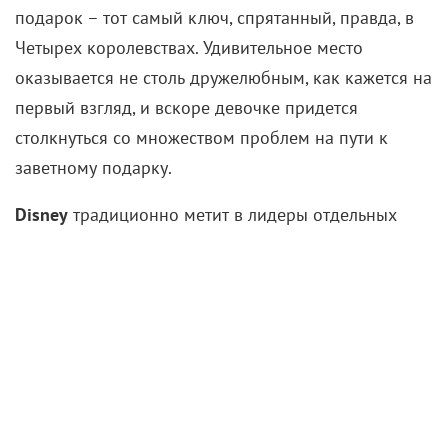
подарок – тот самый ключ, спрятанный, правда, в
Четырех королевствах. Удивительное место
оказывается не столь дружелюбным, как кажется на
первый взгляд, и вскоре девочке придется
столкнуться со множеством проблем на пути к
заветному подарку.
Disney
традиционно метит в лидеры отдельных
ниш и работает по знакомым схемам. Перед нами
– рождественская классическая сказка,
переиначенная до неузнаваемости в угоду
современному зрителю, но и для любителей
классики тоже найдется пара-тройка знакомых
элементов. Своего рода ремикс по мотивам
известной истории – правда, наступающий ровно