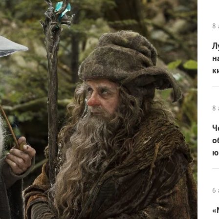
8 
Л
н
к
8 
Ч
о
ю
6 
«