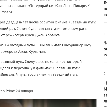
Л
бывшем капитане «Энтерпрайза» Жан-Люке Пикаре. К
н
 Стюарт.
к
ерез двадцать лет после событий фильма «Звездный путь:
едний раз. Сюжет будет связан с уничтожением расы
8 
» от режиссера Джей Джей Абрамса.
Ч
изы «Звездный путь»
— им
занимался шоураннер шоу
о
формеров» Алекс Куртцман.
ю
Звездный путь: Следующее поколение», который
ащался к персонажу в фильмах: «Звездный путь:
6 
«Звездный путь: Восстание» и «Звездный путь:
«
М
n Prime 24 января.
з
л
р