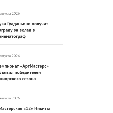
августа 2026
ука Гуаданьино получит
аграду за вклад в
инематограф
августа 2026
емпионат «АртМастерс»
бъявил победителей
ниорского сезона
августа 2026
Мастерская «12» Никиты