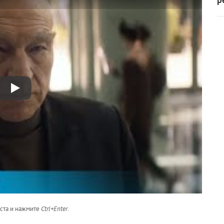
кста и нажмите
Ctrl+Enter
.