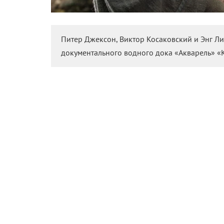
Питер Джексон, Виктор Косаковский и Энг Ли
документального водного дока «Акварель» «
24 кадра в секунду — не просто технические дан
мировое киносообщество. «КиноРепортер» объя
и онлайновых трансляций невозможно расстатьс
Томас Эдисон.
В начале октября в прокат выйдет документальн
графический рассказ о воде российский режисс
в экстремально продвинутом формате — с частот
«Акварель» уже отметилась во внеконкурсной п
подходящего оборудования и зала для просмотр
Но и в таком виде он наверняка вызовет заметн