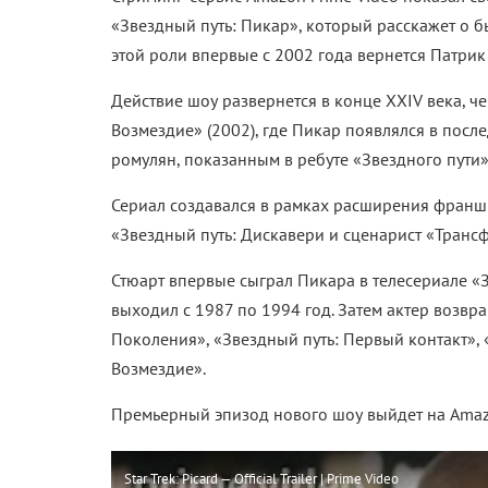
«Звездный путь: Пикар», который расскажет о 
этой роли впервые с 2002 года вернется Патрик
Действие шоу развернется в конце XXIV века, ч
Возмездие» (2002), где Пикар появлялся в посл
ромулян, показанным в ребуте «Звездного пути
Сериал создавался в
рамках расширения франш
«Звездный путь: Дискавери и
сценарист «Транс
Стюарт впервые сыграл Пикара в телесериале «
выходил с 1987 по 1994 год. Затем актер возвр
Поколения», «Звездный путь: Первый контакт», 
Возмездие».
Премьерный эпизод нового шоу выйдет на Amazo
Star Trek: Picard — Official Trailer | Prime Video