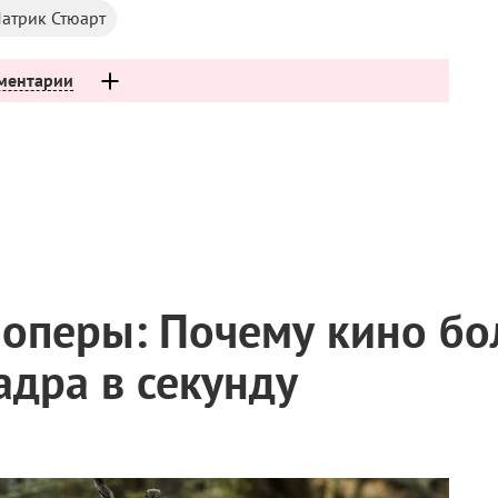
атрик Стюарт
ментарии
оперы: Почему кино бо
адра в секунду