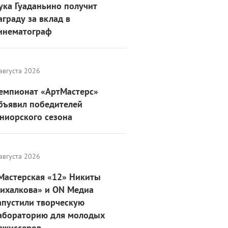
ука Гуаданьино получит
аграду за вклад в
инематограф
августа 2026
емпионат «АртМастерс»
бъявил победителей
ниорского сезона
августа 2026
Мастерская «12» Никиты
ихалкова» и ON Медиа
апустили творческую
абораторию для молодых
ежиссеров