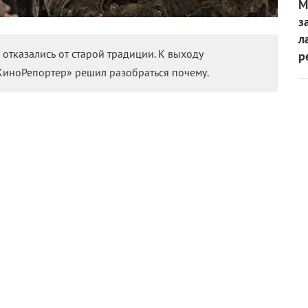
М
з
л
 отказались от старой традиции. К выходу
р
КиноРепортер» решил разобраться почему.
ные. Это мантра, которая уже почти век вдохновляет все
сняет, почему даже в эпоху сверхвысокой
четкости
я с технологией, которую считал примитивной еще
ый проект «Акварель». Фильм интересен тем, что
ер и оператор Виктор Косаковский снимал
ой 96 кадров в секунду.
рограмме Венецианского фестиваля, но там не нашлось
а. Пришлось перекодировать материал в 48 к/с.
ый резонанс, ведь это совершенно иное экранное