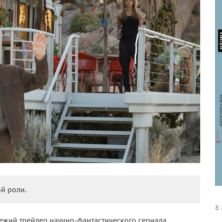
й роли.
8 
вежий трейлер научно-фантастического сериала