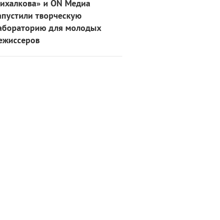
ихалкова» и ON Медиа
апустили творческую
абораторию для молодых
ежиссеров